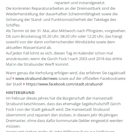
repariert und instandgesetzt.
Die konkreten Reparaturarbeiten an der Dreimastbark sind die
Wiederherstellung der dauerhaften Schwimmfähigkeit sowie die
Sicherung der Stand- und Funktionssicherheit der Takelage des
Schiffes.
Als Termin ist der 31. Mai, also Mittwoch nach Pfingsten, vorgesehen.
Ob zum Brückenzug 05.20 Uhr, 08:20 Uhr oder 12:20 Uhr, das hängt
sowohl von der dann vorherrschenden Windstärke sowie dem
aktuellen Wasserstand ab.
Auf jeden Fall lohnt es sich, diesen Tag im Kalender schon mal
anzukreuzen, wenn die Gorch Fock l nach 2003 und 2018 das dritte
Mal in die Stralsunder Werft kommt.
Wann genau die Verholung erfolgen wird, das erfahren Sie tagaktuell
auf
www.stralsund.de/news
sowie auf der offiziellen Facebookseite
der Stadt
https://www.facebook.com/stadt.stralsund/
HINTERGRUND
Im Februar dieses Jahres hat die Bürgerschaft der Hansestadt
Stralsund beschlossen, dass das ehemalige Segelschulschiff Gorch
Fock l von der Stadt gekauft wird. Die Hansestadt Stralsund
übernimmt und repariert den stolzen, in diesem Jahr 90-jährigen
Dreimaster, ohne dass dafür kommunale Gelder eingesetzt werden
müssen.
Insgesamt stehen mehr als zehn Millionen Euro zur Verfügung.