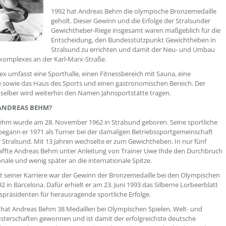
1992 hat Andreas Behm die olympische Bronzemedaille
geholt. Dieser Gewinn und die Erfolge der Stralsunder
Gewichtheber-Riege insgesamt waren maßgeblich für die
Entscheidung, den Bundesstützpunkt Gewichtheben in
Stralsund zu errichten und damit der Neu- und Umbau
komplexes an der Karl-Marx-Straße.
x umfasst eine Sporthalle, einen Fitnessbereich mit Sauna, eine
e sowie das Haus des Sports und einen gastronomischen Bereich. Der
 selber wird weiterhin den Namen Jahnsportstätte tragen.
ANDREAS BEHM?
hm wurde am 28. November 1962 in Stralsund geboren. Seine sportliche
egann er 1971 als Turner bei der damaligen Betriebssportgemeinschaft
Stralsund. Mit 13 Jahren wechselte er zum Gewichtheben. In nur fünf
affte Andreas Behm unter Anleitung von Trainer Uwe Ihde den Durchbruch
ionale und wenig später an die internationale Spitze.
seiner Karriere war der Gewinn der Bronzemedaille bei den Olympischen
2 in Barcelona. Dafür erhielt er am 23. Juni 1993 das Silberne Lorbeerblatt
präsidenten für herausragende sportliche Erfolge.
hat Andreas Behm 38 Medaillen bei Olympischen Spielen, Welt- und
terschaften gewonnen und ist damit der erfolgreichste deutsche