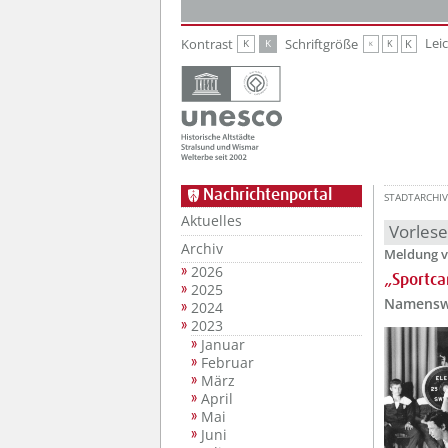
Zur Hauptnavigation
Zum Inhalt
Lei
Kontrast
Schriftgröße
K
K
K
K
K
Nachrichtenportal
STADTARCHIV
Aktuelles
Vorles
Archiv
Meldung v
2026
„Sportc
2025
Namenswe
2024
2023
Januar
Februar
März
April
Mai
Juni