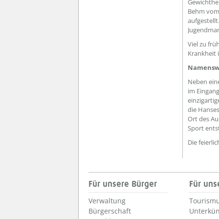
Gewichtheb
Behm vom a
aufgestellt
Jugendmann
Viel zu fr
Krankheit 
Namensw
Neben eine
im Eingang
einzigarti
die Hanses
Ort des Au
Sport ents
Die feierl
Für unsere Bürger
Für uns
Verwaltung
Tourismu
Bürgerschaft
Unterkün