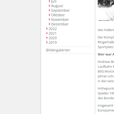
Juli
August
September
Oktober
November
Dezember
2022
des Hallen
2021
Der Komple
2020
Ringerhall
2019
Sportplatz
Bildergalerien
Wer war 
Andreas Be
Laufbahn b
BSG Motor 
Jahren sch
in die nat
Höhepunkt 
Spielen 199
des Bundes
Insgesamt 
Europameis