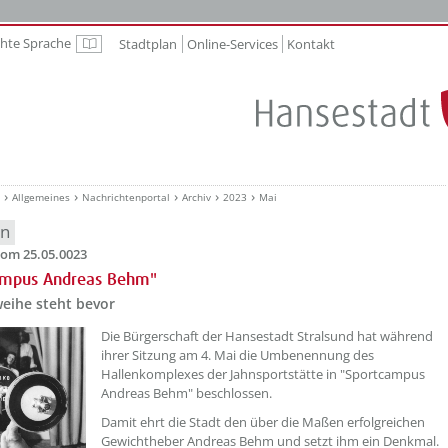
chte Sprache
Stadtplan
Online-Services
Kontakt
Leichte Sprache
Allgemeines
Nachrichtenportal
Archiv
2023
Mai
en
om 25.05.0023
ampus Andreas Behm"
ihe steht bevor
??? absaetzeOben[1]/titel ???
Die Bürgerschaft der Hansestadt Stralsund hat während
ihrer Sitzung am 4. Mai die Umbenennung des
Hallenkomplexes der Jahnsportstätte in "Sportcampus
Andreas Behm" beschlossen.
Damit ehrt die Stadt den über die Maßen erfolgreichen
Gewichtheber Andreas Behm und setzt ihm ein Denkmal.