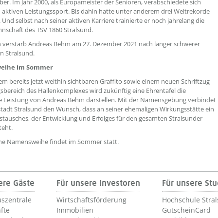
er. Im Jahr 2000, als Europameister der Senioren, verabschiedete sich
ktiven Leistungssport. Bis dahin hatte unter anderem drei Weltrekorde
. Und selbst nach seiner aktiven Karriere trainierte er noch jahrelang die
schaft des TSV 1860 Stralsund.
üh verstarb Andreas Behm am 27. Dezember 2021 nach langer schwerer
in Stralsund.
eihe im Sommer
m bereits jetzt weithin sichtbaren Graffito sowie einem neuen Schriftzug
sbereich des Hallenkomplexes wird zukünftig eine Ehrentafel die
ge Leistung von Andreas Behm darstellen. Mit der Namensgebung verbindet
tadt Stralsund den Wunsch, dass an seiner ehemaligen Wirkungsstätte ein
stausches, der Entwicklung und Erfolges für den gesamten Stralsunder
teht.
iche Namensweihe findet im Sommer statt.
ere Gäste
Für unsere Investoren
Für unsere St
szentrale
Wirtschaftsförderung
Hochschule Stra
fte
Immobilien
GutscheinCard