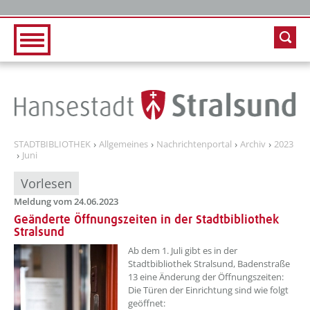
Zur Hauptnavigation
Zum Inhalt
STADTBIBLIOTHEK
Allgemeines
Nachrichtenportal
Archiv
2023
Juni
Vorlesen
Meldung vom 24.06.2023
Geänderte Öffnungszeiten in der Stadtbibliothek
Stralsund
??? absaetzeOben[1]/titel ???
Ab dem 1. Juli gibt es in der
Stadtbibliothek Stralsund, Badenstraße
13 eine Änderung der Öffnungszeiten:
Die Türen der Einrichtung sind wie folgt
geöffnet: