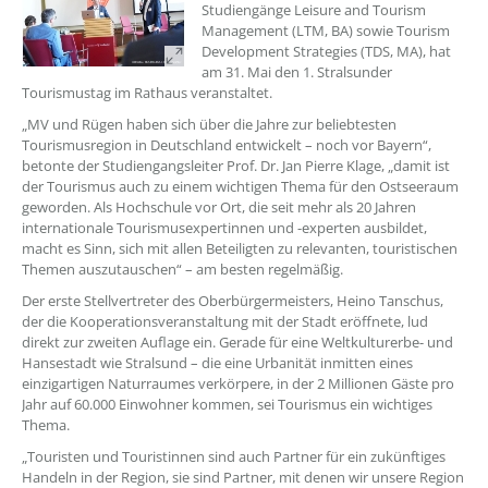
Studiengänge Leisure and Tourism
Management (LTM, BA) sowie Tourism
Development Strategies (TDS, MA), hat
am 31. Mai den 1. Stralsunder
Tourismustag im Rathaus veranstaltet.
„MV und Rügen haben sich über die Jahre zur beliebtesten
Tourismusregion in Deutschland entwickelt – noch vor Bayern“,
betonte der Studiengangsleiter Prof. Dr. Jan Pierre Klage, „damit ist
der Tourismus auch zu einem wichtigen Thema für den Ostseeraum
geworden. Als Hochschule vor Ort, die seit mehr als 20 Jahren
internationale Tourismusexpertinnen und -experten ausbildet,
macht es Sinn, sich mit allen Beteiligten zu relevanten, touristischen
Themen auszutauschen“ – am besten regelmäßig.
Der erste Stellvertreter des Oberbürgermeisters, Heino Tanschus,
der die Kooperationsveranstaltung mit der Stadt eröffnete, lud
direkt zur zweiten Auflage ein. Gerade für eine Weltkulturerbe- und
Hansestadt wie Stralsund – die eine Urbanität inmitten eines
einzigartigen Naturraumes verkörpere, in der 2 Millionen Gäste pro
Jahr auf 60.000 Einwohner kommen, sei Tourismus ein wichtiges
Thema.
„Touristen und Touristinnen sind auch Partner für ein zukünftiges
Handeln in der Region, sie sind Partner, mit denen wir unsere Region