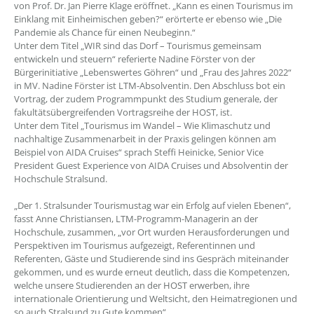
von Prof. Dr. Jan Pierre Klage eröffnet. „Kann es einen Tourismus im
Einklang mit Einheimischen geben?“ erörterte er ebenso wie „Die
Pandemie als Chance für einen Neubeginn.“
Unter dem Titel „WIR sind das Dorf – Tourismus gemeinsam
entwickeln und steuern“ referierte Nadine Förster von der
Bürgerinitiative „Lebenswertes Göhren“ und „Frau des Jahres 2022“
in MV. Nadine Förster ist LTM-Absolventin. Den Abschluss bot ein
Vortrag, der zudem Programmpunkt des Studium generale, der
fakultätsübergreifenden Vortragsreihe der HOST, ist.
Unter dem Titel „Tourismus im Wandel – Wie Klimaschutz und
nachhaltige Zusammenarbeit in der Praxis gelingen können am
Beispiel von AIDA Cruises“ sprach Steffi Heinicke, Senior Vice
President Guest Experience von AIDA Cruises und Absolventin der
Hochschule Stralsund.
„Der 1. Stralsunder Tourismustag war ein Erfolg auf vielen Ebenen“,
fasst Anne Christiansen, LTM-Programm-Managerin an der
Hochschule, zusammen, „vor Ort wurden Herausforderungen und
Perspektiven im Tourismus aufgezeigt, Referentinnen und
Referenten, Gäste und Studierende sind ins Gespräch miteinander
gekommen, und es wurde erneut deutlich, dass die Kompetenzen,
welche unsere Studierenden an der HOST erwerben, ihre
internationale Orientierung und Weltsicht, den Heimatregionen und
so auch Stralsund zu Gute kommen“.