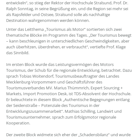
entwickeln“, so stieg der Rektor der Hochschule Stralsund, Prof. Dr.
Ralph Sonntag, in seine Begrüßung ein, und die Region sei mehr sei
als Rapsfelder und Ostsee, Stralsund solle als nachhaltige
Destination wahrgenommen werden können.
Unter das Leitthema „Tourismus als Motor“ sortierten sich zwei
thematische Blöcke im Programm des Tages. „Der Tourismus bewegt
– kann beschleunigen in unterschiedlichen Geschwindigkeiten, aber
auch überhitzen, überdrehen, er verbraucht“, vertiefte Prof. Klage
das Sinnbild.
Im ersten Block wurde das Leistungsvermögen des Motors
Tourismus, der Schub für die regionale Entwicklung, betrachtet. Dazu
sprach Tobias Woitendorf, Tourismusbeauftragter des Landes
Mecklenburg-Vorpommern und Geschäftsführer des
Tourismusverbandes MV. Marius Thümmrich, Expert Sourcing +
Markets, Import Promotion Desk, ist TDS-Absolvent der Hochschule.
Er beleuchtete in diesem Block „Authentische Begegnungen entlang
der Seidenstraße – Potenziale des Tourismus in der
Entwicklungszusammenarbeit“. Mathias Schilling, Landwirt und
Tourismusunternehmer, sprach zum Erfolgsmotor regionale
Kooperation.
Der zweite Block widmete sich eher der „Schadensbilanz“ und wurde