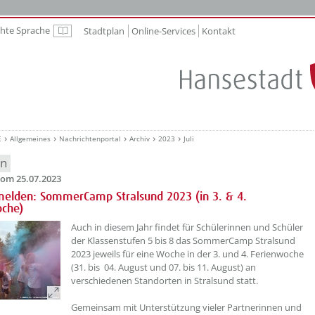
chte Sprache
Stadtplan
Online-Services
Kontakt
Leichte Sprache
E
Allgemeines
Nachrichtenportal
Archiv
2023
Juli
en
om 25.07.2023
melden: SommerCamp Stralsund 2023 (in 3. & 4.
oche)
??? absaetzeOben[1]/titel ???
Auch in diesem Jahr findet für Schülerinnen und Schüler
der Klassenstufen 5 bis 8 das SommerCamp Stralsund
2023 jeweils für eine Woche in der 3. und 4. Ferienwoche
(31. bis 04. August und 07. bis 11. August) an
verschiedenen Standorten in Stralsund statt.
Gemeinsam mit Unterstützung vieler Partnerinnen und