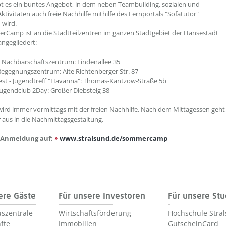
bt es ein buntes Angebot, in dem neben Teambuilding, sozialen und
ktivitäten auch freie Nachhilfe mithilfe des Lernportals "Sofatutor"
 wird.
Camp ist an die Stadtteilzentren im ganzen Stadtgebiet der Hansestadt
angegliedert:
 Nachbarschaftszentrum: Lindenallee 35
 Begegnungszentrum: Alte Richtenberger Str. 87
st - Jugendtreff "Havanna": Thomas-Kantzow-Straße 5b
Jugendclub 2Day: Großer Diebsteig 38
wird immer vormittags mit der freien Nachhilfe. Nach dem Mittagessen geht
r aus in die Nachmittagsgestaltung.
d Anmeldung auf:
www.stralsund.de/sommercamp
ere Gäste
Für unsere Investoren
Für unsere St
szentrale
Wirtschaftsförderung
Hochschule Stra
fte
Immobilien
GutscheinCard