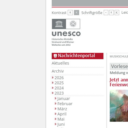
Zur Hauptnavigation
Zum Inhalt
Lei
Kontrast
Schriftgröße
K
K
K
K
K
Nachrichtenportal
MUSIKSCHUL
Aktuelles
Vorles
Archiv
Meldung v
2026
Jetzt an
2025
Ferienw
2024
2023
Januar
Februar
März
April
Mai
Juni