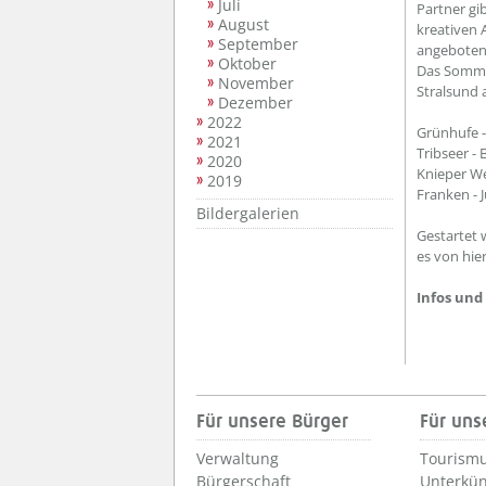
Juli
Partner gi
August
kreativen A
September
angeboten
Oktober
Das Sommer
November
Stralsund 
Dezember
2022
Grünhufe -
2021
Tribseer -
2020
Knieper We
2019
Franken - 
Bildergalerien
Gestartet 
es von hie
Infos un
Für unsere Bürger
Für uns
Verwaltung
Tourismu
Bürgerschaft
Unterkün