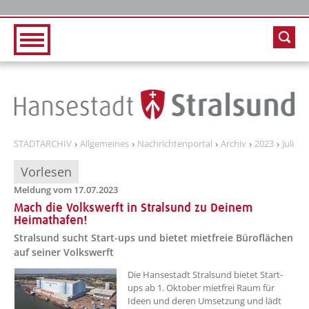
Zur Hauptnavigation
Zum Inhalt
STADTARCHIV
Allgemeines
Nachrichtenportal
Archiv
2023
Juli
Vorlesen
Meldung vom 17.07.2023
Mach die Volkswerft in Stralsund zu Deinem
Heimathafen!
Stralsund sucht Start-ups und bietet mietfreie Büroflächen
auf seiner Volkswerft
??? absaetzeOben[1]/titel ???
Die Hansestadt Stralsund bietet Start-
ups ab 1. Oktober mietfrei Raum für
Ideen und deren Umsetzung und lädt