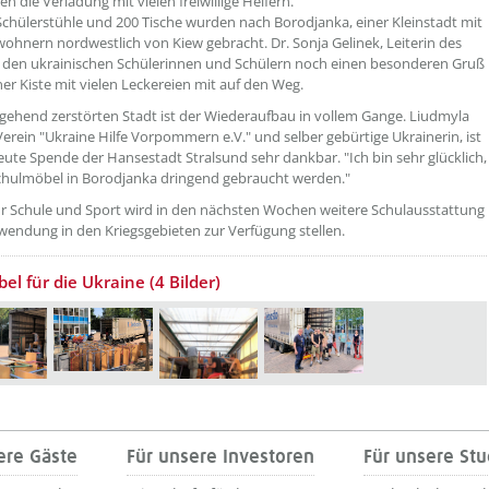
en die Verladung mit vielen freiwillige Helfern.
chülerstühle und 200 Tische wurden nach Borodjanka, einer Kleinstadt mit
wohnern nordwestlich von Kiew gebracht. Dr. Sonja Gelinek, Leiterin des
 den ukrainischen Schülerinnen und Schülern noch einen besonderen Gruß
ner Kiste mit vielen Leckereien mit auf den Weg.
tgehend zerstörten Stadt ist der Wiederaufbau in vollem Gange. Liudmyla
erein "Ukraine Hilfe Vorpommern e.V." und selber gebürtige Ukrainerin, ist
neute Spende der Hansestadt Stralsund sehr dankbar. "Ich bin sehr glücklich,
chulmöbel in Borodjanka dringend gebraucht werden."
r Schule und Sport wird in den nächsten Wochen weitere Schulausstattung
rwendung in den Kriegsgebieten zur Verfügung stellen.
el für die Ukraine (4 Bilder)
ere Gäste
Für unsere Investoren
Für unsere St