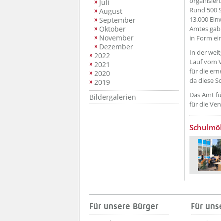
organisiert
Juli
Rund 500 S
August
13.000 Ein
September
Oktober
Amtes gab
November
in Form ei
Dezember
In der wei
2022
Lauf vom V
2021
für die er
2020
da diese S
2019
Das Amt fü
Bildergalerien
für die Ve
Schulmöb
Für unsere Bürger
Für uns