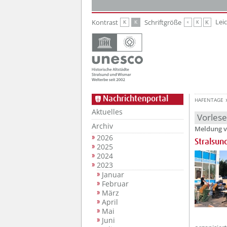
Zur Hauptnavigation
Zum Inhalt
Lei
Kontrast
Schriftgröße
K
K
K
K
K
Nachrichtenportal
HAFENTAGE
Aktuelles
Vorles
Archiv
Meldung v
2026
Stralsun
2025
2024
2023
Januar
Februar
März
April
Mai
Juni