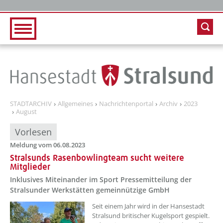
Zur Hauptnavigation
Zum Inhalt
STADTARCHIV
Allgemeines
Nachrichtenportal
Archiv
2023
August
Vorlesen
Meldung vom 06.08.2023
Stralsunds Rasenbowlingteam sucht weitere
Mitglieder
Inklusives Miteinander im Sport Pressemitteilung der
Stralsunder Werkstätten gemeinnützige GmbH
??? absaetzeOben[1]/titel ???
Seit einem Jahr wird in der Hansestadt
Stralsund britischer Kugelsport gespielt.