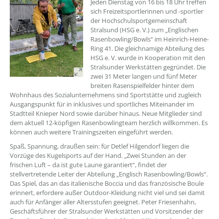
Jeden Dienstag von 16 bis 18 Uhr treffen
sich Freizeitsportlerinnen und -sportler
der Hochschulsportgemeinschaft
Stralsund (HSG e. V.) zum „Englischen
Rasenbowling/Bowls“ im Heinrich-Heine-
Ring 41. Die gleichnamige Abteilung des
HSG e. V. wurde in Kooperation mit den
Stralsunder Werkstätten gegründet. Die
zwei 31 Meter langen und fünf Meter
breiten Rasenspielfelder hinter dem
Wohnhaus des Sozialunternehmens sind Sportstätte und zugleich
Ausgangspunkt für in inklusives und sportliches Miteinander im
Stadtteil Knieper Nord sowie darüber hinaus. Neue Mitglieder sind
dem aktuell 12-köpfigen Rasenbowlingteam herzlich willkommen. Es
können auch weitere Trainingszeiten eingeführt werden.
Spaß, Spannung, draußen sein: für Detlef Hilgendorf liegen die
Vorzüge des Kugelsports auf der Hand. „Zwei Stunden an der
frischen Luft – da ist gute Laune garantiert“, findet der
stellvertretende Leiter der Abteilung „Englisch Rasenbowling/Bowls“.
Das Spiel, das an das italienische Boccia und das französische Boule
erinnert, erfordere außer Outdoor-Kleidung nicht viel und sei damit
auch für Anfänger aller Altersstufen geeignet. Peter Friesenhahn,
Geschäftsführer der Stralsunder Werkstätten und Vorsitzender der