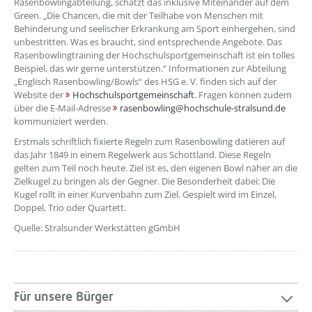
Rasenbowlingabteilung, schätzt das inklusive Miteinander auf dem
Green. „Die Chancen, die mit der Teilhabe von Menschen mit
Behinderung und seelischer Erkrankung am Sport einhergehen, sind
unbestritten. Was es braucht, sind entsprechende Angebote. Das
Rasenbowlingtraining der Hochschulsportgemeinschaft ist ein tolles
Beispiel, das wir gerne unterstützen.“ Informationen zur Abteilung
„Englisch Rasenbowling/Bowls“ des HSG e. V. finden sich auf der
Website der
Hochschulsportgemeinschaft
. Fragen können zudem
über die E-Mail-Adresse
rasenbowling@hochschule-stralsund.de
kommuniziert werden.
Erstmals schriftlich fixierte Regeln zum Rasenbowling datieren auf
das Jahr 1849 in einem Regelwerk aus Schottland. Diese Regeln
gelten zum Teil noch heute. Ziel ist es, den eigenen Bowl näher an die
Zielkugel zu bringen als der Gegner. Die Besonderheit dabei: Die
Kugel rollt in einer Kurvenbahn zum Ziel. Gespielt wird im Einzel,
Doppel, Trio oder Quartett.
Quelle: Stralsunder Werkstätten gGmbH
Für unsere Bürger