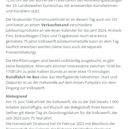
12:00 Uhr auf der Bühne die Präsentation des Ausstellungskataloges
der 33. Landesweiten Kunstschau mit anwesenden Künstlerinnen
und Künstlern statt.
Die Stralsunder Tourismuszentrale ist an diesem Tag auch vor Ort
und bietet an einem
Verkaufsstand
verschiedene
Jubiläumsprodukte an wie einen Kalender für das Jahr 2024, Ansteck-
Pins, Einkaufwagen-Chips und Tragebeutel. Auch eine extra
gestaltete 75 Jahre Volkswerft-Jubiläumsmedaille kann an dem Tag
käuflich erworben werden (siehe dazu auch die separate
Pressemitteilung).
Die Werftführungen sind bereits vollständig ausgebucht; es gibt
keine Restplätze. Alternativ können Interessierte zwischen 10:00 bis
17:00 Uhr zu jeder halben Stunde an einer etwa 15-minütigen
Rundfahrt im Bus
über das Werftgelände teilnehmen. Start und
Zielpunkt ist an der Haltestelle auf dem linken Parkplatz vor dem
Eingang zur Volkswerft.
Hintergrund
Am 15. Juni 1948 erhielt die Volkswerft, die zu der Zeit bereits 1.000
Arbeiter beschäftigte, auf Wunsch der Belegschaft ihren Namen.
Seither gilt dieser Tag als Gründungsdatum für die Volkswerft, der
sich 2023 zum 75. Mal jährt.
Die Hansestadt Stralsund hat im Februar 2022 mit Beschluss der