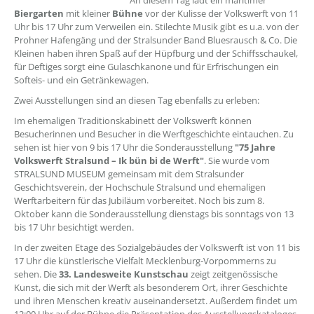
An diesem Tag lädt ein maritimer
Biergarten
mit kleiner
Bühne
vor der Kulisse der Volkswerft von 11
Uhr bis 17 Uhr zum Verweilen ein. Stilechte Musik gibt es u.a. von der
Prohner Hafengäng und der Stralsunder Band Bluesrausch & Co. Die
Kleinen haben ihren Spaß auf der Hüpfburg und der Schiffsschaukel,
für Deftiges sorgt eine Gulaschkanone und für Erfrischungen ein
Softeis- und ein Getränkewagen.
Zwei Ausstellungen sind an diesen Tag ebenfalls zu erleben:
Im ehemaligen Traditionskabinett der Volkswerft können
Besucherinnen und Besucher in die Werftgeschichte eintauchen. Zu
sehen ist hier von 9 bis 17 Uhr die Sonderausstellung
"75 Jahre
Volkswerft Stralsund – Ik bün bi de Werft"
. Sie wurde vom
STRALSUND MUSEUM gemeinsam mit dem Stralsunder
Geschichtsverein, der Hochschule Stralsund und ehemaligen
Werftarbeitern für das Jubiläum vorbereitet. Noch bis zum 8.
Oktober kann die Sonderausstellung dienstags bis sonntags von 13
bis 17 Uhr besichtigt werden.
In der zweiten Etage des Sozialgebäudes der Volkswerft ist von 11 bis
17 Uhr die künstlerische Vielfalt Mecklenburg-Vorpommerns zu
sehen. Die
33. Landesweite Kunstschau
zeigt zeitgenössische
Kunst, die sich mit der Werft als besonderem Ort, ihrer Geschichte
und ihren Menschen kreativ auseinandersetzt. Außerdem findet um