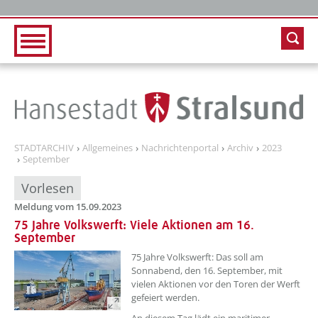
Zur Hauptnavigation
Zum Inhalt
STADTARCHIV
Allgemeines
Nachrichtenportal
Archiv
2023
September
Vorlesen
Meldung vom 15.09.2023
75 Jahre Volkswerft: Viele Aktionen am 16.
September
??? absaetzeOben[1]/titel ???
75 Jahre Volkswerft: Das soll am
Sonnabend, den 16. September, mit
vielen Aktionen vor den Toren der Werft
gefeiert werden.