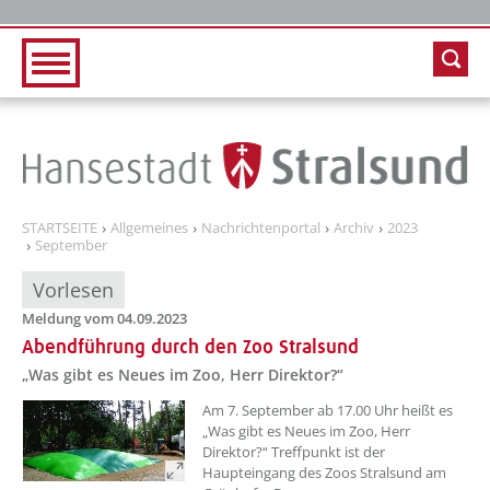
Zur Hauptnavigation
Zum Inhalt
STARTSEITE
Allgemeines
Nachrichtenportal
Archiv
2023
September
Vorlesen
Meldung vom 04.09.2023
Abendführung durch den Zoo Stralsund
„Was gibt es Neues im Zoo, Herr Direktor?“
??? absaetzeOben[1]/titel ???
Am 7. September ab 17.00 Uhr heißt es
„Was gibt es Neues im Zoo, Herr
Direktor?“ Treffpunkt ist der
Haupteingang des Zoos Stralsund am