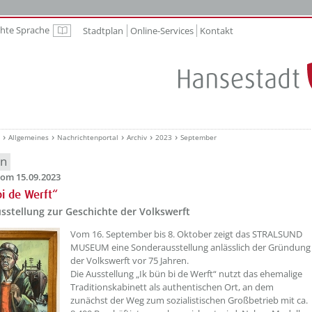
chte Sprache
Stadtplan
Online-Services
Kontakt
Leichte Sprache
Allgemeines
Nachrichtenportal
Archiv
2023
September
en
om 15.09.2023
bi de Werft“
sstellung zur Geschichte der Volkswerft
??? absaetzeOben[1]/titel ???
Vom 16. September bis 8. Oktober zeigt das STRALSUND
MUSEUM eine Sonderausstellung anlässlich der Gründung
der Volkswerft vor 75 Jahren.
Die Ausstellung „Ik bün bi de Werft“ nutzt das ehemalige
Traditionskabinett als authentischen Ort, an dem
zunächst der Weg zum sozialistischen Großbetrieb mit ca.