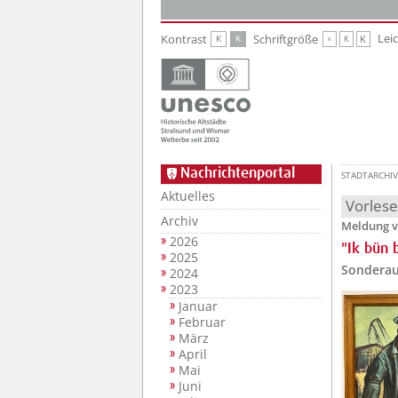
Zur Hauptnavigation
Zum Inhalt
Lei
Kontrast
Schriftgröße
K
K
K
K
K
Nachrichtenportal
STADTARCHIV
Aktuelles
Vorles
Archiv
Meldung v
2026
"Ik bün 
2025
Sonderau
2024
2023
Januar
Februar
März
April
Mai
Juni