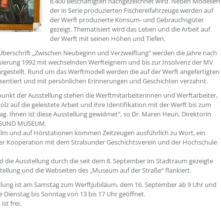
8.400 Beschäftigten nachgezeichnet wird. Neben Modellen
der in Serie produzierten Fischereifahrzeuge werden auf
der Werft produzierte Konsum- und Gebrauchsgüter
gezeigt. Thematisiert wird das Leben und die Arbeit auf
der Werft mit seinen Höhen und Tiefen.
Überschrift „Zwischen Neubeginn und Verzweiflung“ werden die Jahre nach
isierung 1992 mit wechselnden Werfteignern und bis zur Insolvenz der MV
rgestellt. Rund um das Werftmodell werden die auf der Werft angefertigten
äsentiert und mit persönlichen Erinnerungen und Geschichten verzahnt.
punkt der Ausstellung stehen die Werftmitarbeiterinnen und Werftarbeiter,
tolz auf die geleistete Arbeit und ihre Identifikation mit der Werft bis zum
ag. Ihnen ist diese Ausstellung gewidmet", so Dr. Maren Heun, Direktorin
LSUND MUSEUM.
ilm und auf Hörstationen kommen Zeitzeugen ausführlich zu Wort, ein
er Kooperation mit dem Stralsunder Geschichtsverein und der Hochschule
 die Ausstellung durch die seit dem 8. September im Stadtraum gezeigte
tellung und die Webseiten des „Museum auf der Straße“ flankiert.
llung ist am Samstag zum Werftjubiläum, dem 16. September ab 9 Uhr und
ge Dienstag bis Sonntag von 13 bis 17 Uhr geöffnet.
ist frei.