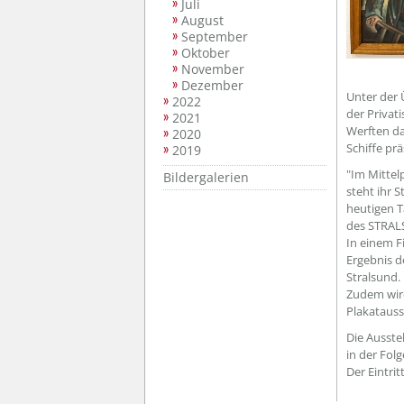
Juli
August
September
Oktober
November
Dezember
Unter der 
2022
der Privat
2021
Werften da
2020
Schiffe pr
2019
"Im Mittel
Bildergalerien
steht ihr S
heutigen T
des STRA
In einem F
Ergebnis d
Stralsund.
Zudem wird
Plakatauss
Die Ausste
in der Fol
Der Eintritt 