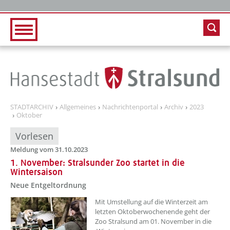
Zur Hauptnavigation
Zum Inhalt
STADTARCHIV
Allgemeines
Nachrichtenportal
Archiv
2023
Oktober
Vorlesen
Meldung vom 31.10.2023
1. November: Stralsunder Zoo startet in die
Wintersaison
Neue Entgeltordnung
??? absaetzeOben[1]/titel ???
Mit Umstellung auf die Winterzeit am
letzten Oktoberwochenende geht der
Zoo Stralsund am 01. November in die