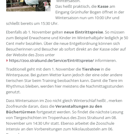
Wintersaison.
Das heißt praktisch, die
Kasse
am
Eingang Grünhufer Bogen öffnet in der
Wintersaison nun um 10:00 Uhr und
schließt bereits um 15:30 Uhr.
Ebenfalls ab 1. November gelten
neue Eintrittspreise
. So müssen
zum Beispiel Erwachsene und Kinder im Winterhalbjahr lediglich je 50
Cent mehr bezahlen. Über die neue Entgeltordnung können sich
Besucherinnen und Besucher ab sofort direkt an der Kasse oder auf
der Website des Zoos unter
https://zoo.stralsund.de/Service/Eintrittspreise/
informieren.
Traditionell geht mit dem 1. November die
Tiershow
in die
Winterpause. Bei gutem Wetter kann jedoch der eine oder andere
tierischen Star beim Training beobachten kann. Damit die Tiere im
Rhythmus bleiben, werden hier meistens die Nachmittagsstunden
genutzt.
Dass Wintersaison im Zoo nicht gleich Winterschlaf heißt , merken
Zoofreunde daran, dass die
Veranstaltungen zu den
Büchertürmen
fortgesetzt werden. So findet die nächste Lesung
von Tiergeschichten im Tropenhaus des Zoos Stralsund am 08.
November um 14:30 Uhr statt. Ebenso arbeitet die Zooschule
intensiv an den Vorbereitungen zum Nikolausbasteln am 06.