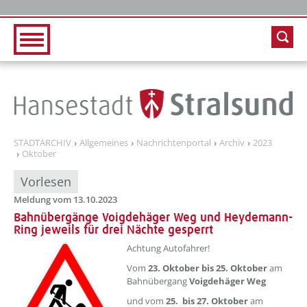
Zur Hauptnavigation
Zum Inhalt
STADTARCHIV
Allgemeines
Nachrichtenportal
Archiv
2023
Oktober
Vorlesen
Meldung vom 13.10.2023
Bahnübergänge Voigdehäger Weg und Heydemann-
Ring jeweils für drei Nächte gesperrt
??? absaetzeOben[1]/titel ???
Achtung Autofahrer!
Vom
23. Oktober bis 25. Oktober
am
Bahnübergang
Voigdehäger Weg
und vom
25. bis 27. Oktober
am