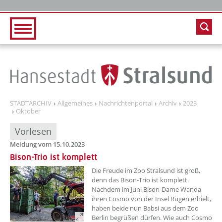
Zur Hauptnavigation
Zum Inhalt
STADTARCHIV
Allgemeines
Nachrichtenportal
Archiv
2023
Oktober
Vorlesen
Meldung vom 15.10.2023
Bison-Trio ist komplett
??? absaetzeOben[1]/titel ???
Die Freude im Zoo Stralsund ist groß,
denn das Bison-Trio ist komplett.
Nachdem im Juni Bison-Dame Wanda
ihren Cosmo von der Insel Rügen erhielt,
haben beide nun Babsi aus dem Zoo
Berlin begrüßen dürfen. Wie auch Cosmo