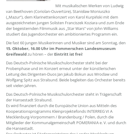
Mit musikalischen Werken von Ludwig
van Beethoven (Coriolan-Ouvertüre), Stanisław Moniuszko
(„Mazur“), dem Klarinettenkonzert von Karol Kurpiński mit dem
ausgezeichneten jungen Solisten Franciszek Koziara und zum Ende
der begeisternden Filmmusik aus „Star Wars“ von John Williams
studiert das Jugendorchester ein ambitioniertes Programm ein.
Die fast 60 jungen Musikerinnen und Musiker sind am Sonntag, den
15. Oktober, 16.00 Uhr im Pommerschen Landesmuseum
Greifswald
zu hören – der
Eintritt ist frei
!
Das Deutsch-Polnische Musikschulorchester steht bei der
Probenphase und im Konzert erneut unter der künstlerischen
Leitung des Dirigenten-Duos Jan Jakub Bokun aus Wrocław und
Wolfgang Spitz aus Stralsund. Beide begleiten das Orchester bereits
seit vielen Jahren.
Das Deutsch-Polnische Musikschulorchester steht in Trägerschaft
der Hansestadt Stralsund.
Es wird finanziert durch die Europäische Union aus Mitteln des
Kooperationsprogramms Kleinprojektefonds INTERREG VI A
Mecklenburg-Vorpommern / Brandenburg / Polen, durch die
Mitglieder der Kommunalgemeinschaft POMERANIA e. V. und durch
die Hansestadt.