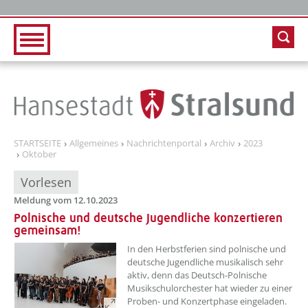
Zur Hauptnavigation
Zum Inhalt
STARTSEITE
Allgemeines
Nachrichtenportal
Archiv
2023
Oktober
Vorlesen
Meldung vom 12.10.2023
Polnische und deutsche Jugendliche konzertieren
gemeinsam!
??? absaetzeOben[1]/titel ???
In den Herbstferien sind polnische und
deutsche Jugendliche musikalisch sehr
aktiv, denn das Deutsch-Polnische
Musikschulorchester hat wieder zu einer
Proben- und Konzertphase eingeladen.