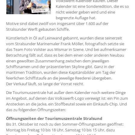
Volkswerft-Kalender kaufen. Dieser
Kalender ist eine Sonderedition, die es so
nicht wieder geben wird und eine
begrenzte Auflage hat.
Motive sind dabei zwölf von insgesamt über 1.600 auf der
Stralsunder Werft gebauten Schiffe.
Künstlerisch in Öl auf Leinwand gebannt, wurden diese seinerzeit
vom Stralsunder Marinemaler Frank Möller, fotografisch setzte sie
das Team Foto Volster aus Wismar in Szene. Und bei aufmerksamer
Betrachtung fällt auf, dass es bei dem einen oder anderen Neubau
einen gewollten Zusammenhang zwischen dem jeweiligen
Schiffsnamen und der präsentierten Skyline gibt. Ganz in der
maritimen Tradition, wurden diese Kapitänsbilder am Tag der
feierlichen Schiffstaufe an die jeweilige Reederei übergeben.
Der Verkauf läuft, so lange der Vorrat reicht.
Die Tourismuszentrale hat außer dem Kalender noch weitere Dinge
im Angebot, auf denen das Volkswerft-Logo verewigt ist: ein Pin zum
Anstecken an die Jacke, ein Stoffbeutel sowie ein Einkaufs-Chip. Und
das zu folgenden Öffnungszeiten:
Öffnungszeiten der Tourismuszentrale Stralsund
Bis 31. Oktober ist noch zu den Sommer-Öffnungszeiten geöffnet:
Montag bis Freitag 10 bis 18 Uhr, Samstag 10 bis 15 Uhr, dazu