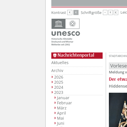
Zur Hauptnavigation
Zum Inhalt
Lei
Kontrast
Schriftgröße
K
K
K
K
K
Nachrichtenportal
STADTARCHIV
Aktuelles
Vorles
Archiv
Meldung v
2026
Der etw
2025
Hiddense
2024
2023
Januar
Februar
März
April
Mai
Juni