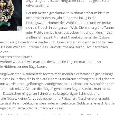
angefertigt und ist der Hingucker in der neu gestalteten
Adventsvitrine.
Der mit Kerzen geschmückte Weihnachtsbaum hielt im
Biedermeier des 19. Jahrhunderts Einzug in die
Festtagswohnzimmer der Wohlhabenden und verbreite
sich als Brauch in der ganzen Welt. Die immergrüne Tanne
oder Fichte symbolisiert das Leben in der dunklen, meist
weißen Jahreszeit. Nur sind Nadelbäume an der Ostsee
besonders gilt dies für die Heide- und Dünenlandschaft der Insel Hiddensee.
n kleinen Wäldern unterhalb des Leuchtturms am Dornbusch herrschen
e vor.
nachten ohne Baum?
ewohner wussten, wie man aus der Not eine Tugend macht, und so
die Hiddenseer den Bügelbaum.
 eingeweichten Weidenästen formte man mehrere verschieden große Ringe
e diese in Löcher, die in den auf einem Standkreuz befestigten Stiel gebohrt
ann wurde das kugelförmige Grundgerüst mit Buchsbaum, Wacholder oder
er umwickelt. Außen an die "Bügel" genannten Bogen steckte man meist
n. Dazwischen hingen an Schnüren selbstgefertigter Schmuck und
 wie Nüsse, kleine Äpfel, Lebkuchen und Plätzchen. Naschen war erlaubt.
tze strahlte ein Lebkuchenstern oder ein gefalteter Goldstern. Je nach Größe
Bügelbaum Tisch- oder Raumschmuck sein.