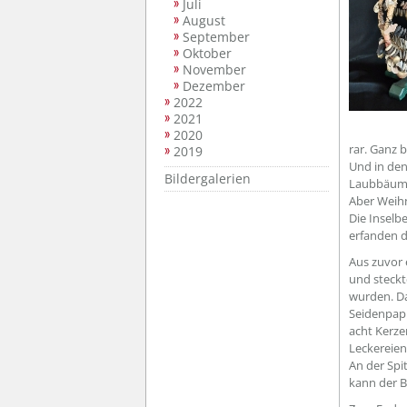
Juli
August
September
Oktober
November
Dezember
2022
2021
2020
rar. Ganz 
2019
Und in de
Bildergalerien
Laubbäum
Aber Weih
Die Inselb
erfanden 
Aus zuvor
und steckt
wurden. D
Seidenpapi
acht Kerze
Leckereien
An der Spi
kann der 