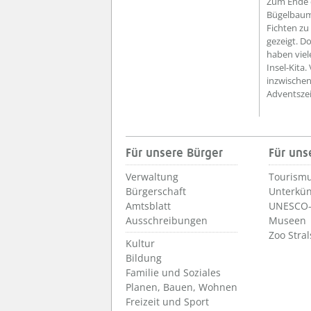
Zum Ende d
Bügelbaum
Fichten zu
gezeigt. D
haben viel
Insel-Kita
inzwischen
Adventszei
Für unsere Bürger
Für uns
Verwaltung
Tourismu
Bürgerschaft
Unterkün
Amtsblatt
UNESCO-
Ausschreibungen
Museen
Zoo Stra
Kultur
Bildung
Familie und Soziales
Planen, Bauen, Wohnen
Freizeit und Sport