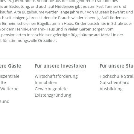
es 19. Jahrhunderts verlor die aus der Not geborene Tradition des
s an Bedeutung, und auch auf Hiddensee gibt es zum Fest Tannen und
 kaufen. Alte Bügelbäume werden lange Jahre nur von Museen bewahrt und
och seit einigen Jahren ist der alte Brauch wieder lebendig. Auf Hiddensee
e Einheimische einen Bügelbaum im Haus. Kinder basteln sie in Schule oder
. Vor dem Henni-Lehmann-Haus und in vielen Gärten sorgen vom
 pensionierten Inselschlosser gefertigte Bügelbäume aus Metall in der
t für stimmungsvolle Ortsbilder.
ere Gäste
Für unsere Investoren
Für unsere St
szentrale
Wirtschaftsförderung
Hochschule Stra
fte
Immobilien
GutscheinCard
Welterbe
Gewerbegebiete
Ausbildung
Existenzgründung
lsund