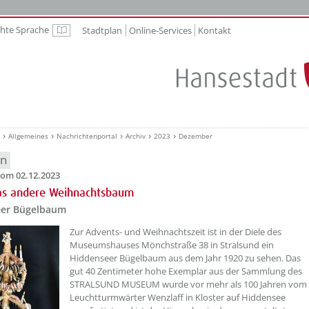
chte Sprache
Stadtplan
Online-Services
Kontakt
Leichte Sprache
Allgemeines
Nachrichtenportal
Archiv
2023
Dezember
en
om 02.12.2023
as andere Weihnachtsbaum
er Bügelbaum
??? absaetzeOben[1]/titel ???
Zur Advents- und Weihnachtszeit ist in der Diele des
Museumshauses Mönchstraße 38 in Stralsund ein
Hiddenseer Bügelbaum aus dem Jahr 1920 zu sehen. Das
gut 40 Zentimeter hohe Exemplar aus der Sammlung des
STRALSUND MUSEUM wurde vor mehr als 100 Jahren vom
Leuchtturmwärter Wenzlaff in Kloster auf Hiddensee