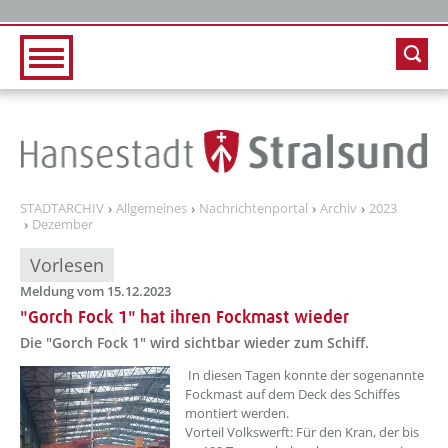
Zur Hauptnavigation
Zum Inhalt
STADTARCHIV
Allgemeines
Nachrichtenportal
Archiv
2023
Dezember
Vorlesen
Meldung vom 15.12.2023
"Gorch Fock 1" hat ihren Fockmast wieder
Die "Gorch Fock 1" wird sichtbar wieder zum Schiff.
??? absaetzeOben[1]/titel ???
In diesen Tagen konnte der sogenannte
Fockmast auf dem Deck des Schiffes
montiert werden.
Vorteil Volkswerft: Für den Kran, der bis