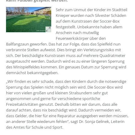
??? absaetzeOben[1]/titel ???
Sehr zum Unmut der Kinder im Stadtteil
Knieper wurden nach Silvester Schäden
auf dem Kunstrasen der Soccer-Box
festgestellt. Unbekannte haben allem
Anschein nach mutwillig
Feuerwerkskörper über den
Ballfangzaun geworfen. Das hat zur Folge, dass das Spielfeld nun
verbrannte Stellen aufweist. Dies bringt ein Verletzungsrisiko mit
sich. Der beschädigte Kunstrasen muss auf mehrere Quadratmeter
ausgetauscht werden. Dadurch wird es zu einer längeren Sperrung
des Minispielfeldes kommen. Ein genaues Datum zur Sperrung wird
demnächst bekanntgegeben.
„Wir finden es sehr schade, dass den Kindern durch die notwendige
Sperrung das Spielen nicht möglich sein wird. Die Soccer-Box wird
hier von vielen großen und kleinen Stralsundern sehr gut
angenommen und gerne für verschiedene sportliche
Freizeitaktivitäten genutzt. Deshalb bitten wir darum, dass alle
darauf achten, dass nix beschädigt wird. Dadurch vermeiden wir,
dass Gelder, die hier für eine Reparatur ausgegeben werden müssen,
an anderer Stelle wiederum fehlen“, sagt Dr. Sonja Gelinek, Leiterin
des Amtes für Schule und Sport.