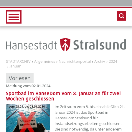
Zur Hauptnavigation
Zum Inhalt
STADTARCHIV
Allgemeines
Nachrichtenportal
Archiv
2024
Januar
Vorlesen
Meldung vom 02.01.2024
Sportbad im HanseDom vom 8. Januar an für zwei
Wochen geschlossen
??? absaetzeOben[1]/titel ???
Im Zeitraum vom 8. bis einschließlich 21.
Januar 2024 ist das Sportbad im
HanseDom Stralsund für
Instandsetzungsarbeiten geschlossen.
Die sind notwendig, da unter anderem