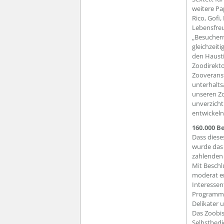
weitere P
Rico, Gofi
Lebensfreu
„Besuchern
gleichzeit
den Hausti
Zoodirekto
Zooveranst
unterhalts
unseren Zo
unverzicht
entwickeln
160.000 B
Dass diese
wurde das 
zahlenden 
Mit Beschl
moderat er
Interessen
Programme
Delikater 
Das Zoobi
Selbstbedi