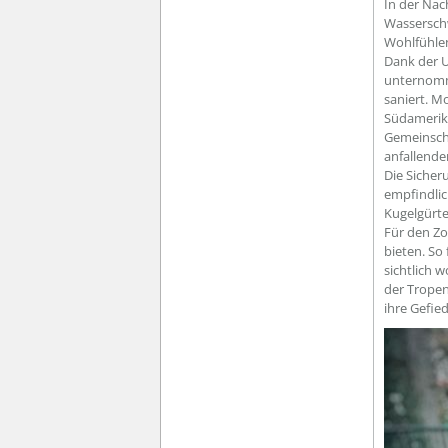
In der Nac
Wasserschw
Wohlfühlen
Dank der U
unternomme
saniert. M
Südamerika
Gemeinsch
anfallende
Die Siche
empfindlic
Kugelgürte
Für den Zo
bieten. So
sichtlich 
der Tropen
ihre Gefie