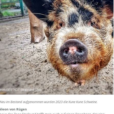
Neu im Bestand aufgenommen wurden 2023 die Kune Kune Schweine.
äleon von Rügen