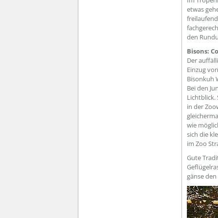
Im Tropenh
etwas geh
freilaufen
fachgerech
den Rundum
Bisons: C
Der auffäl
Einzug von
Bisonkuh 
Bei den Ju
Lichtblick
in der Zoo
gleicherma
wie möglic
sich die kl
im Zoo Str
Gute Tradi
Geflügelr
gänse den 