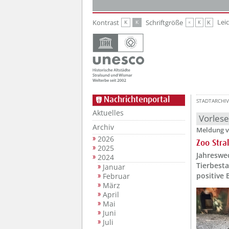
Zur Hauptnavigation
Zum Inhalt
Lei
Kontrast
Schriftgröße
K
K
K
K
K
Nachrichtenportal
STADTARCHIV
Aktuelles
Vorles
Archiv
Meldung v
2026
Zoo Stra
2025
Jahreswec
2024
Tierbest
Januar
positive 
Februar
März
April
Mai
Juni
Juli