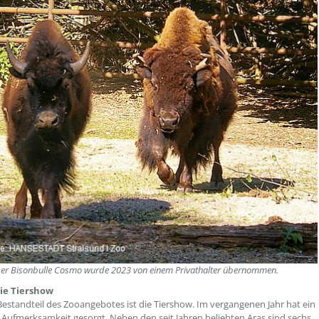
er Bisonbulle Cosmo wurde 2023 von einem Privathalter übernommen.
Die Tiershow
Bestandteil des Zooangebotes ist die Tiershow. Im vergangenen Jahr hat ein
r Aufmerksamkeit gesorgt. Neben den seit Jahren beliebten Aras sind sechs