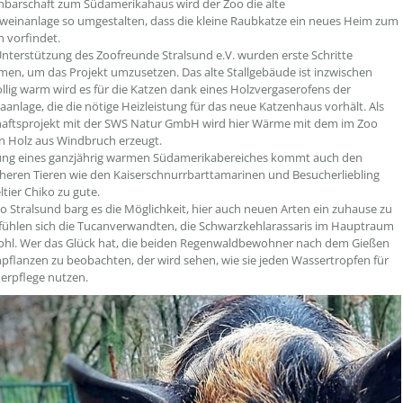
hbarschaft zum Südamerikahaus wird der Zoo die alte
einanlage so umgestalten, dass die kleine Raubkatze ein neues Heim zum
 vorfindet.
nterstützung des Zoofreunde Stralsund e.V. wurden erste Schritte
n, um das Projekt umzusetzen. Das alte Stallgebäude ist inzwischen
ollig warm wird es für die Katzen dank eines Holzvergaserofens der
anlage, die die nötige Heizleistung für das neue Katzenhaus vorhält. Als
aftsprojekt mit der SWS Natur GmbH wird hier Wärme mit dem im Zoo
n Holz aus Windbruch erzeugt.
rung eines ganzjährig warmen Südamerikabereiches kommt auch den
heren Tieren wie den Kaiserschnurrbarttamarinen und Besucherliebling
ltier Chiko zu gute.
o Stralsund barg es die Möglichkeit, hier auch neuen Arten ein zuhause zu
 fühlen sich die Tucanverwandten, die Schwarzkehlarassaris im Hauptraum
wohl. Wer das Glück hat, die beiden Regenwaldbewohner nach dem Gießen
pflanzen zu beobachten, der wird sehen, wie sie jeden Wassertropfen für
derpflege nutzen.