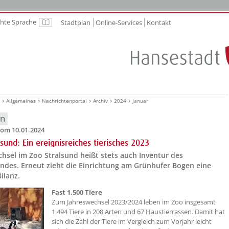
chte Sprache
Stadtplan
Online-Services
Kontakt
Leichte Sprache
Allgemeines
Nachrichtenportal
Archiv
2024
Januar
en
om 10.01.2024
lsund: Ein ereignisreiches tierisches 2023
hsel im Zoo Stralsund heißt stets auch Inventur des
andes. Erneut zieht die Einrichtung am Grünhufer Bogen eine
Bilanz.
??? absaetzeOben[1]/titel ???
Fast 1.500 Tiere
Zum Jahreswechsel 2023/2024 leben im Zoo insgesamt
1.494 Tiere in 208 Arten und 67 Haustierrassen. Damit hat
sich die Zahl der Tiere im Vergleich zum Vorjahr leicht