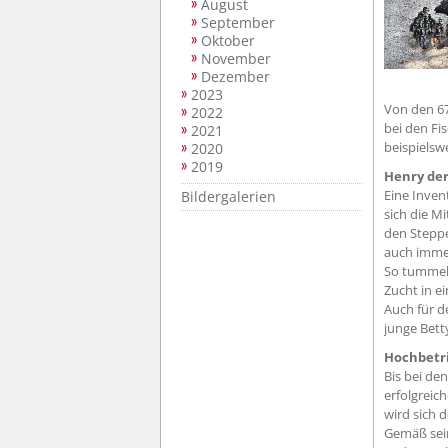
August
September
Oktober
November
Dezember
2023
Von den 67
2022
bei den Fi
2021
beispielsw
2020
2019
Henry der
Eine Inven
Bildergalerien
sich die M
den Steppe
auch imme
So tummelt
Zucht in ei
Auch für d
junge Bett
Hochbetr
Bis bei de
erfolgreic
wird sich 
Gemäß sein