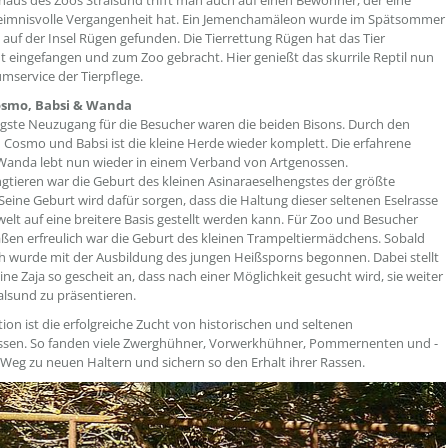
aus des Zoos Stralsund trifft man auch auf einen Bewohner, der eine
eimnisvolle Vergangenheit hat. Ein Jemenchamäleon wurde im Spätsommer
d auf der Insel Rügen gefunden. Die Tierrettung Rügen hat das Tier
t eingefangen und zum Zoo gebracht. Hier genießt das skurrile Reptil nun
service der Tierpflege.
osmo, Babsi & Wanda
ligste Neuzugang für die Besucher waren die beiden Bisons. Durch den
 Cosmo und Babsi ist die kleine Herde wieder komplett. Die erfahrene
Wanda lebt nun wieder in einem Verband von Artgenossen.
ngtieren war die Geburt des kleinen Asinaraeselhengstes der größte
. Seine Geburt wird dafür sorgen, dass die Haltung dieser seltenen Eselrasse
welt auf eine breitere Basis gestellt werden kann. Für Zoo und Besucher
ßen erfreulich war die Geburt des kleinen Trampeltiermädchens. Sobald
h wurde mit der Ausbildung des jungen Heißsporns begonnen. Dabei stellt
eine Zaja so gescheit an, dass nach einer Möglichkeit gesucht wird, sie weiter
alsund zu präsentieren.
tion ist die erfolgreiche Zucht von historischen und seltenen
assen. So fanden viele Zwerghühner, Vorwerkhühner, Pommernenten und -
Weg zu neuen Haltern und sichern so den Erhalt ihrer Rassen.