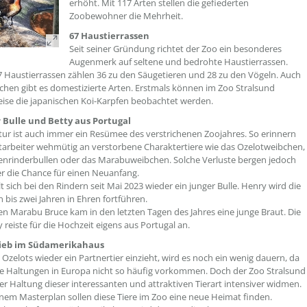
erhöht. Mit 117 Arten stellen die gefiederten
Zoobewohner die Mehrheit.
67 Haustierrassen
Seit seiner Gründung richtet der Zoo ein besonderes
Augenmerk auf seltene und bedrohte Haustierrassen.
 Haustierrassen zählen 36 zu den Säugetieren und 28 zu den Vögeln. Auch
schen gibt es domestizierte Arten. Erstmals können im Zoo Stralsund
eise die japanischen Koi-Karpfen beobachtet werden.
 Bulle und Betty aus Portugal
tur ist auch immer ein Resümee des verstrichenen Zoojahres. So erinnern
itarbeiter wehmütig an verstorbene Charaktertiere wie das Ozelotweibchen,
nrinderbullen oder das Marabuweibchen. Solche Verluste bergen jedoch
r die Chance für einen Neuanfang.
 sich bei den Rindern seit Mai 2023 wieder ein junger Bulle. Henry wird die
n bis zwei Jahren in Ehren fortführen.
en Marabu Bruce kam in den letzten Tagen des Jahres eine junge Braut. Die
y reiste für die Hochzeit eigens aus Portugal an.
ieb im Südamerikahaus
n Ozelots wieder ein Partnertier einzieht, wird es noch ein wenig dauern, da
he Haltungen in Europa nicht so häufig vorkommen. Doch der Zoo Stralsund
der Haltung dieser interessanten und attraktiven Tierart intensiver widmen.
em Masterplan sollen diese Tiere im Zoo eine neue Heimat finden.