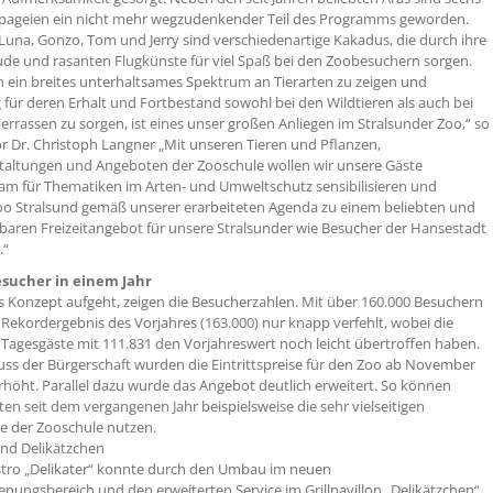
apageien ein nicht mehr wegzudenkender Teil des Programms geworden.
, Luna, Gonzo, Tom und Jerry sind verschiedenartige Kakadus, die durch ihre
de und rasanten Flugkünste für viel Spaß bei den Zoobesuchern sorgen.
 ein breites unterhaltsames Spektrum an Tierarten zu zeigen und
ig für deren Erhalt und Fortbestand sowohl bei den Wildtieren als auch bei
errassen zu sorgen, ist eines unser großen Anliegen im Stralsunder Zoo,“ so
r Dr. Christoph Langner „Mit unseren Tieren und Pflanzen,
altungen und Angeboten der Zooschule wollen wir unsere Gäste
am für Thematiken im Arten- und Umweltschutz sensibilisieren und
o Stralsund gemäß unserer erarbeiteten Agenda zu einem beliebten und
baren Freizeitangebot für unsere Stralsunder wie Besucher der Hansestadt
.“
esucher in einem Jahr
s Konzept aufgeht, zeigen die Besucherzahlen. Mit über 160.000 Besuchern
Rekordergebnis des Vorjahres (163.000) nur knapp verfehlt, wobei die
Tagesgäste mit 111.831 den Vorjahreswert noch leicht übertroffen haben.
uss der Bürgerschaft wurden die Eintrittspreise für den Zoo ab November
höht. Parallel dazu wurde das Angebot deutlich erweitert. So können
ten seit dem vergangenen Jahr beispielsweise die sehr vielseitigen
 der Zooschule nutzen.
und Delikätzchen
stro „Delikater“ konnte durch den Umbau im neuen
enungsbereich und den erweiterten Service im Grillpavillon „Delikätzchen“