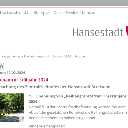
chte Sprache
Stadtplan
Online-Services
Kontakt
Leichte Sprache
E
Allgemeines
Nachrichtenportal
Archiv
2024
Februar
en
om 12.02.2024
lenaufruf Frühjahr 2024
achung des Zentralfriedhofes der Hansestadt Stralsund
??? absaetzeOben[1]/titel ???
1. Einebnung von „Reihengrabstätten“ im Frühjahr
2024
Gemäß § 14 der Zentralfriedhofssatzung werden mit dem
Ablauf der gesetzlichen Ruhefrist die Reihengrabstätten in
den nachstehenden Reihen eingeebnet:
Kinder-Reihengräber: