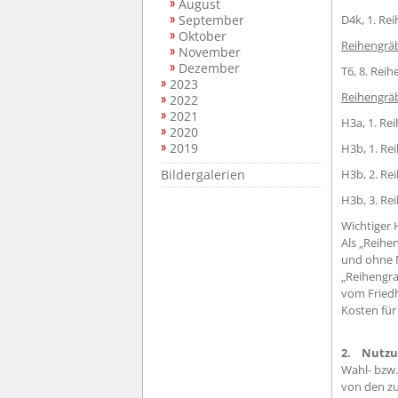
August
September
D4k, 1. Rei
Oktober
Reihengrä
November
Dezember
T6, 8
2023
Reihengrä
2022
2021
H3a, 
2020
2019
H3b, 1. Rei
Bildergalerien
H3b, 2. Rei
H3b, 
Wichtiger 
Als „Reihe
und ohne M
„Reihengra
vom Friedh
Kosten für
2. Nutzun
Wahl- bzw.
von den zu