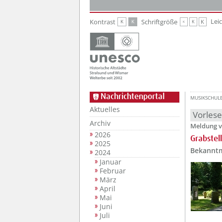
Zur Hauptnavigation
Zum Inhalt
Lei
Kontrast
Schriftgröße
K
K
K
K
K
Nachrichtenportal
MUSIKSCHUL
Aktuelles
Vorles
Archiv
Meldung v
2026
Grabstel
2025
Bekanntm
2024
Januar
Februar
März
April
Mai
Juni
Juli