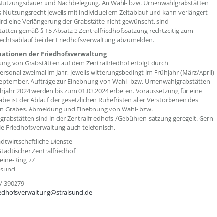
 Nutzungsdauer und Nachbelegung. An Wahl- bzw. Urnenwahlgrabstätten
as Nutzungsrecht jeweils mit individuellem Zeitablauf und kann verlängert
rd eine Verlängerung der Grabstätte nicht gewünscht, sind
ätten gemäß § 15 Absatz 3 Zentralfriedhofssatzung rechtzeitig zum
echtsablauf bei der Friedhofsverwaltung abzumelden.
ationen der Friedhofsverwaltung
ung von Grabstätten auf dem Zentralfriedhof erfolgt durch
ersonal zweimal im Jahr, jeweils witterungsbedingt im Frühjahr (März/April)
eptember. Aufträge zur Einebnung von Wahl- bzw. Urnenwahlgrabstätten
ühjahr 2024 werden bis zum 01.03.2024 erbeten. Voraussetzung für eine
be ist der Ablauf der gesetzlichen Ruhefristen aller Verstorbenen des
en Grabes. Abmeldung und Einebnung von Wahl- bzw.
rabstätten sind in der Zentralfriedhofs-/Gebühren-satzung geregelt. Gern
die Friedhofsverwaltung auch telefonisch.
adtwirtschaftliche Dienste
Städtischer Zentralfriedhof
eine-Ring 77
Stralsund
 / 390279
iedhofsverwaltung@stralsund.de