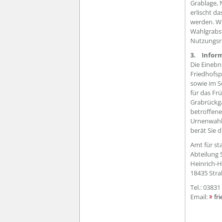
Grablage,
erlischt d
werden. Wi
Wahlgrabst
Nutzungsr
3. Inform
Die Einebn
Friedhofsp
sowie im S
für das Fr
Grabrückga
betroffen
Urnenwahlg
berät Sie 
Amt für st
Abteilung 
Heinrich-H
18435 
Tel.: 03831
Email:
fr