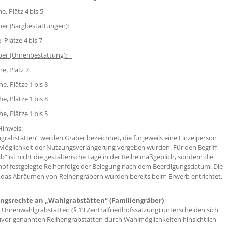
he, Plätz 4 bis 5
ber (Sargbestattungen):
. Reihe, Plätze 4 bis 7
ber (Urnenbestattung):
1. Reihe, Platz 7
he, Plätze 1 bis 8
he, Plätze 1 bis 8
3. Reihe, Plätze 1 bis 5
Hinweis:
ngrabstätten“ werden Gräber bezeichnet, die für jeweils eine Einzelperson
öglichkeit der Nutzungsverlängerung vergeben wurden. Für den Begriff
b“ ist nicht die gestalterische Lage in der Reihe maßgeblich, sondern die
of festgelegte Reihenfolge der Belegung nach dem Beerdigungsdatum. Die
 das Abräumen von Reihengräbern wurden bereits beim Erwerb entrichtet.
gsrechte an „Wahlgrabstätten“ (Familiengräber)
 Urnenwahlgrabstätten (§ 13 Zentralfriedhofssatzung) unterscheiden sich
vor genannten Reihengrabstätten durch Wahlmöglichkeiten hinsichtlich