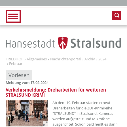
Zur Hauptnavigation
Zum Inhalt
FRIEDHOF
Allgemeines
Nachrichtenportal
Archiv
2024
Februar
Vorlesen
Meldung vom 17.02.2024
Verkehrsmeldung: Dreharbeiten für weiteren
STRALSUND KRIMI
??? absaetzeOben[1]/titel ???
Ab dem 19. Februar starten erneut
Dreharbeiten für die ZDF-Krimireihe
"STRALSUND" in Stralsund. Kameras
werden aufgestellt und Mikrofone
ausgerichtet. Schon bald heißt es dann