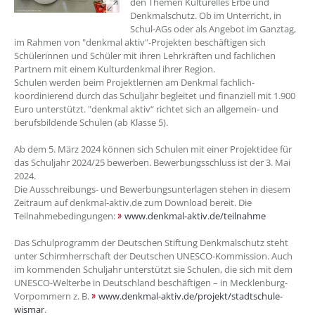
den Themen Kulturelles Erbe und
Denkmalschutz. Ob im Unterricht, in
Schul-AGs oder als Angebot im Ganztag,
im Rahmen von "denkmal aktiv"-Projekten beschäftigen sich
Schülerinnen und Schüler mit ihren Lehrkräften und fachlichen
Partnern mit einem Kulturdenkmal ihrer Region.
Schulen werden beim Projektlernen am Denkmal fachlich-
koordinierend durch das Schuljahr begleitet und finanziell mit 1.900
Euro unterstützt. "denkmal aktiv“ richtet sich an allgemein- und
berufsbildende Schulen (ab Klasse 5).
Ab dem 5. März 2024 können sich Schulen mit einer Projektidee für
das Schuljahr 2024/25 bewerben. Bewerbungsschluss ist der 3. Mai
2024.
Die Ausschreibungs- und Bewerbungsunterlagen stehen in diesem
Zeitraum auf denkmal-aktiv.de zum Download bereit. Die
Teilnahmebedingungen:
www.denkmal-aktiv.de/teilnahme
Das Schulprogramm der Deutschen Stiftung Denkmalschutz steht
unter Schirmherrschaft der Deutschen UNESCO-Kommission. Auch
im kommenden Schuljahr unterstützt sie Schulen, die sich mit dem
UNESCO-Welterbe in Deutschland beschäftigen – in Mecklenburg-
Vorpommern z. B.
www.denkmal-aktiv.de/projekt/stadtschule-
wismar
.