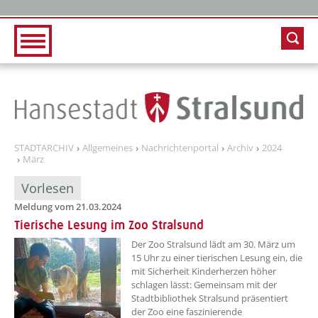
Zur Hauptnavigation
Zum Inhalt
STADTARCHIV
Allgemeines
Nachrichtenportal
Archiv
2024
März
Vorlesen
Meldung vom 21.03.2024
Tierische Lesung im Zoo Stralsund
??? absaetzeOben[1]/titel ???
Der Zoo Stralsund lädt am 30. März um
15 Uhr zu einer tierischen Lesung ein, die
mit Sicherheit Kinderherzen höher
schlagen lässt: Gemeinsam mit der
Stadtbibliothek Stralsund präsentiert
der Zoo eine faszinierende