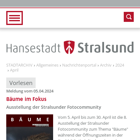
Zur Hauptnavigation
Zum Inhalt
STADTARCHIV
Allgemeines
Nachrichtenportal
Archiv
2024
April
Vorlesen
Meldung vom 05.04.2024
Bäume im Fokus
Ausstellung der Stralsunder Fotocommunity
??? absaetzeOben[1]/titel ???
Vom 5. April bis zum 30. April ist die 8.
Ausstellung der Stralsunder
Fotocommunity zum Thema "Bäume"
während der Öffnungszeiten in der