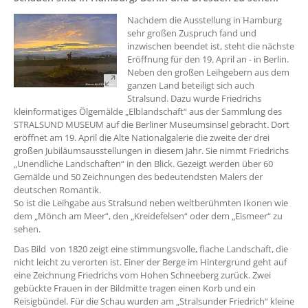
??? absaetzeOben[1]/titel ???
Nachdem die Ausstellung in Hamburg
sehr großen Zuspruch fand und
inzwischen beendet ist, steht die nächste
Eröffnung für den 19. April an - in Berlin.
Neben den großen Leihgebern aus dem
ganzen Land beteiligt sich auch
Stralsund. Dazu wurde Friedrichs
kleinformatiges Ölgemälde „Elblandschaft“ aus der Sammlung des
STRALSUND MUSEUM auf die Berliner Museumsinsel gebracht. Dort
eröffnet am 19. April die Alte Nationalgalerie die zweite der drei
großen Jubiläumsausstellungen in diesem Jahr. Sie nimmt Friedrichs
„Unendliche Landschaften“ in den Blick. Gezeigt werden über 60
Gemälde und 50 Zeichnungen des bedeutendsten Malers der
deutschen Romantik.
So ist die Leihgabe aus Stralsund neben weltberühmten Ikonen wie
dem „Mönch am Meer“, den „Kreidefelsen“ oder dem „Eismeer“ zu
sehen.
Das Bild von 1820 zeigt eine stimmungsvolle, flache Landschaft, die
nicht leicht zu verorten ist. Einer der Berge im Hintergrund geht auf
eine Zeichnung Friedrichs vom Hohen Schneeberg zurück. Zwei
gebückte Frauen in der Bildmitte tragen einen Korb und ein
Reisigbündel. Für die Schau wurden am „Stralsunder Friedrich“ kleine