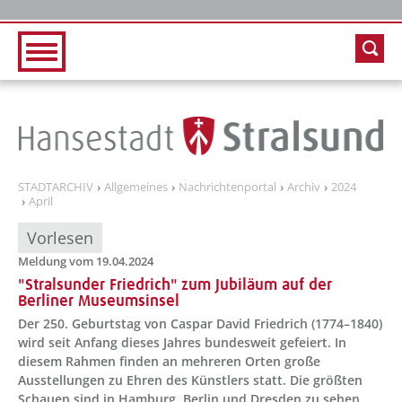
Zur Hauptnavigation
Zum Inhalt
STADTARCHIV
Allgemeines
Nachrichtenportal
Archiv
2024
April
Vorlesen
Meldung vom 19.04.2024
"Stralsunder Friedrich" zum Jubiläum auf der
Berliner Museumsinsel
Der 250. Geburtstag von Caspar David Friedrich (1774–1840)
wird seit Anfang dieses Jahres bundesweit gefeiert. In
diesem Rahmen finden an mehreren Orten große
Ausstellungen zu Ehren des Künstlers statt. Die größten
Schauen sind in Hamburg, Berlin und Dresden zu sehen.