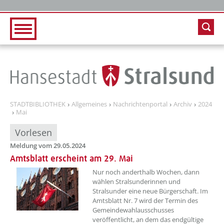
Zur Hauptnavigation
Zum Inhalt
STADTBIBLIOTHEK
Allgemeines
Nachrichtenportal
Archiv
2024
Mai
Vorlesen
Meldung vom 29.05.2024
Amtsblatt erscheint am 29. Mai
??? absaetzeOben[1]/titel ???
Nur noch anderthalb Wochen, dann
wählen Stralsunderinnen und
Stralsunder eine neue Bürgerschaft. Im
Amtsblatt Nr. 7 wird der Termin des
Gemeindewahlausschusses
veröffentlicht, an dem das endgültige