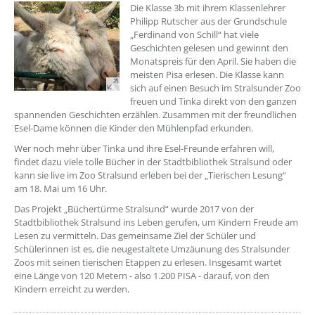
??? absaetzeOben[1]/titel ???
Die Klasse 3b mit ihrem Klassenlehrer
Philipp Rutscher aus der Grundschule
„Ferdinand von Schill“ hat viele
Geschichten gelesen und gewinnt den
Monatspreis für den April. Sie haben die
meisten Pisa erlesen. Die Klasse kann
sich auf einen Besuch im Stralsunder Zoo
freuen und Tinka direkt von den ganzen
spannenden Geschichten erzählen. Zusammen mit der freundlichen
Esel-Dame können die Kinder den Mühlenpfad erkunden.
Wer noch mehr über Tinka und ihre Esel-Freunde erfahren will,
findet dazu viele tolle Bücher in der Stadtbibliothek Stralsund oder
kann sie live im Zoo Stralsund erleben bei der „Tierischen Lesung“
am 18. Mai um 16 Uhr.
Das Projekt „Büchertürme Stralsund“ wurde 2017 von der
Stadtbibliothek Stralsund ins Leben gerufen, um Kindern Freude am
Lesen zu vermitteln. Das gemeinsame Ziel der Schüler und
Schülerinnen ist es, die neugestaltete Umzäunung des Stralsunder
Zoos mit seinen tierischen Etappen zu erlesen. Insgesamt wartet
eine Länge von 120 Metern - also 1.200 PISA - darauf, von den
Kindern erreicht zu werden.