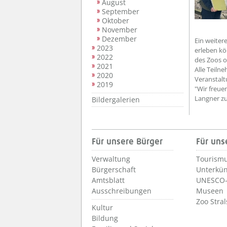
August
September
Oktober
November
Dezember
Ein weitere
2023
erleben kö
2022
des Zoos o
2021
Alle Teiln
2020
Veranstaltu
2019
"Wir freue
Langner zu
Bildergalerien
Für unsere Bürger
Für uns
Verwaltung
Tourismu
Bürgerschaft
Unterkün
Amtsblatt
UNESCO-
Ausschreibungen
Museen
Zoo Stra
Kultur
Bildung