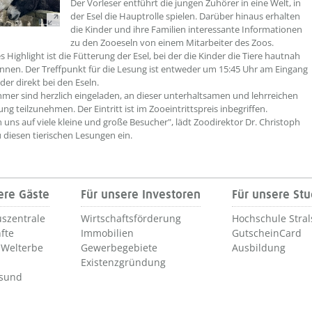
Der Vorleser entführt die jungen Zuhörer in eine Welt, in
der Esel die Hauptrolle spielen. Darüber hinaus erhalten
die Kinder und ihre Familien interessante Informationen
zu den Zooeseln von einem Mitarbeiter des Zoos.
s Highlight ist die Fütterung der Esel, bei der die Kinder die Tiere hautnah
nnen. Der Treffpunkt für die Lesung ist entweder um 15:45 Uhr am Eingang
der direkt bei den Eseln.
ehmer sind herzlich eingeladen, an dieser unterhaltsamen und lehrreichen
ng teilzunehmen. Der Eintritt ist im Zooeintrittspreis inbegriffen.
n uns auf viele kleine und große Besucher", lädt Zoodirektor Dr. Christoph
 diesen tierischen Lesungen ein.
ere Gäste
Für unsere Investoren
Für unsere St
szentrale
Wirtschaftsförderung
Hochschule Stra
fte
Immobilien
GutscheinCard
Welterbe
Gewerbegebiete
Ausbildung
Existenzgründung
lsund