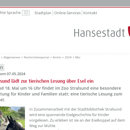
chte Sprache
Stadtplan
Online-Services
Kontakt
Leichte Sprache
Allgemeines
Nachrichtenportal
Archiv
2024
Mai
en
om 07.05.2024
lsund lädt zur tierischen Lesung über Esel ein
nd 18. Mai um 16 Uhr findet im Zoo Stralsund eine besondere
tung für Kinder und Familien statt: eine tierische Lesung zum
el.
??? absaetzeOben[1]/titel ???
In Zusammenarbeit mit der Stadtbibliothek Stralsund
wird eine spannende Eselgeschichte für Kinder
vorgelesen. Zu erleben ist sie an der Eselkoppel auf dem
Weg zur Mühle.