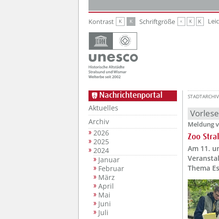
Zur Hauptnavigation
Zum Inhalt
Lei
Kontrast
Schriftgröße
K
K
K
K
K
Nachrichtenportal
STADTARCHIV
Aktuelles
Vorles
Archiv
Meldung v
2026
Zoo Stra
2025
Am 11. u
2024
Veranstal
Januar
Thema Es
Februar
März
April
Mai
Juni
Juli