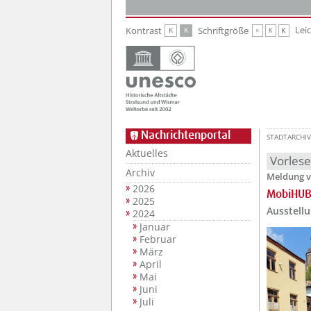
Zur Hauptnavigation
Zum Inhalt
Lei
Kontrast
Schriftgröße
K
K
K
K
K
Nachrichtenportal
STADTARCHIV
Aktuelles
Vorles
Archiv
Meldung v
2026
MobiHUB 
2025
Ausstell
2024
Januar
Februar
März
April
Mai
Juni
Juli