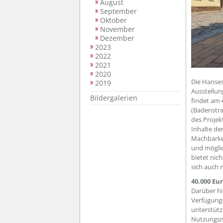
August
September
Oktober
November
Dezember
2023
2022
2021
2020
Die Hanses
2019
Ausstellun
Bildergalerien
findet am
(Badenstra
des Proje
Inhalte de
Machbarke
und möglic
bietet nic
sich auch 
40.000 Eu
Darüber hi
Verfügung
unterstütz
Nutzungsmö