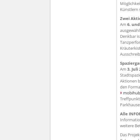
Möglichkei
Künstlern 
Zwei Akti
Am
6. un
ausgewählt
Denkbar is
Tanzperfo
Kräuterkis
Ausschreib
Spazierga
Am
3. Jul
Stadtspazi
Aktionen b
den Formal
mobihub
Treffpunkt
Parkhause
Alle INF
Informati
weitere Be
Das Projek