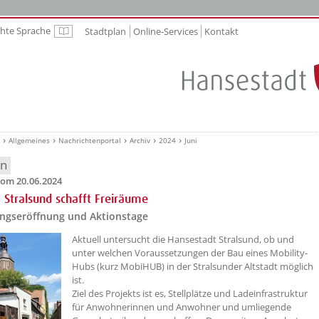
chte Sprache
Stadtplan
Online-Services
Kontakt
Leichte Sprache
Allgemeines
Nachrichtenportal
Archiv
2024
Juni
en
om 20.06.2024
Stralsund schafft Freiräume
ungseröffnung und Aktionstage
??? absaetzeOben[1]/titel ???
Aktuell untersucht die Hansestadt Stralsund, ob und
unter welchen Voraussetzungen der Bau eines Mobility-
Hubs (kurz MobiHUB) in der Stralsunder Altstadt möglich
ist.
Ziel des Projekts ist es, Stellplätze und Ladeinfrastruktur
für Anwohnerinnen und Anwohner und umliegende