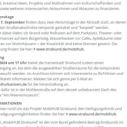
t, kreative Ideen, Projekte und Maßnahmen von Kulturschaffenden und
sowie weiteren interessierten Akteurinnen und Akteuren zu finanzieren.
onstage
d 7. September
finden dazu zwei Aktionstage in der Altstadt statt, an denen
en Straßenabschnitte temporär gestaltet und "bespielt" werden.
t dabei Vieles: ob Strand oder Rollrasen auf dem Parkplatz, Theater- oder
rmances auf dem Bürgersteig, Wasserbecken vor Cafés, Apfelbäume oder
ten vor Wohnhäusern – der Kreativität sind keine Grenzen gesetzt. Die
ung finden Sie hier:
www.stralsund.de/mobihub
.
ng
i 2024 um 17 Uhr
bietet die Hansestadt Stralsund zudem einen
ergang an, bei dem die ausgewählten Straßenräume für die temporären
esucht werden. Im Anschluss können sich Interessierte zu Richtlinien und
itäten informieren. Melden Sie sich gerne per E-Mail an
@urbanizers.de
für die Veranstaltung an.
 dafür ist in der Mühlenstraße auf dem derzeit unbebautem Dach des
s "Am Meeresmuseum".
ORMATIONEN
onen rund um das Projekt MobiHUB Stralsund, den Verfügungsfonds und
teiligungsmöglichkeiten finden Sie hier:
www.stralsund.de/mobihub
.
t „MobiHUB Stralsund“ ist der vom Bund geförderte Beitrag Stralsunds im