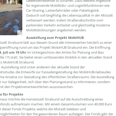
Gewerbetreibende zu schaffen. Dazu weitere Angebote
für ergänzende Mobilitäts- und Logistikfunktionen wie
Car-Sharing, Lastenfahrräder oder Paketlogistik.
Dadurch soll langfristig die Lebensqualität in der Altstadt
verbessert werden, indem Straßenabschnitte vom
parkenden Verkehr entlastet und gleichzeitig moderne
Mobilitätslösungen angeboten werden.
Ausstellung zum Projekt MobiHUB
tadt Stralsund lädt aus diesem Grund alle Interessierten herzlich zu einer
gseröffnung rund um das Projekt MobiHUB Stralsund ein. Die Eröffnung
4. Juli um 19 Uhr
im Untergeschoss des Amtes für Planung und Bau
ße 17) statt. Sie bietet einen umfassenden Einblick in den aktuellen Stand
kts MobiHUB Stralsund.
r Ausstellung sind unter anderem der aktuelle Stand der
itsstudie, die Entwürfe zur Fassadengestaltung des MobiHUB-Gebäudes
he Ansätze zur Gestaltung des öffentlichen Straßenraums. Die Ausstellung
ht nur Gelegenheit, sich über den Planungsstand zu informieren, sondern
mit den Projektverantwortlichen auszutauschen.
ro für Projekte
naus möchte die Hansestadt Stralsund auf die Ausschreibung eines
sfonds aufmerksam machen. Mit einem Gesamtvolumen von 40.000 Euro
t dieser Fonds Projekte, welche die Altstadt beleben und
glichkeiten für den frei gewordenen Raum aufzeigen. Der Fonds gibt die