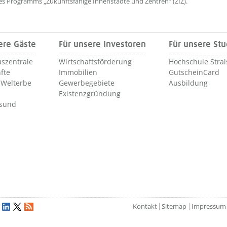
 Programms „Zukunftsfähige Innenstädte und Zentren“ (ZIZ).
ere Gäste
Für unsere Investoren
Für unsere St
szentrale
Wirtschaftsförderung
Hochschule Stra
fte
Immobilien
GutscheinCard
Welterbe
Gewerbegebiete
Ausbildung
Existenzgründung
lsund
Kontakt
Sitemap
Impressum