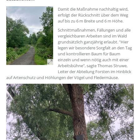
??? absaetzeOben[1]/titel ???
Damit die Maßnahme nachhaltig wird,
erfolgt der Rückschnitt über dem Weg
auf bis zu 6 m Breite und 6 m Höhe.
Schnittmaßnahmen, Fällungen und alle
vergleichbaren Arbeiten sind im Wald
grundsätzlich ganzjährig erlaubt. "Hier
legen wir besondere Sorgfalt an den Tag
und kontrollieren Baum für Baum
einzeln und wenn nötig auch mit einer
Arbeitsbühne", sagte Thomas Struwe,
Leiter der Abteilung Forsten im Hinblick
auf Artenschutz und Höhlungen der Vögel und Fledermäuse.