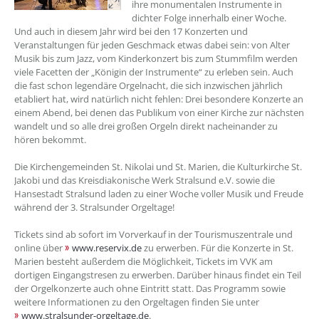
ihre monumentalen Instrumente in
dichter Folge innerhalb einer Woche.
Und auch in diesem Jahr wird bei den 17 Konzerten und
Veranstaltungen für jeden Geschmack etwas dabei sein: von Alter
Musik bis zum Jazz, vom Kinderkonzert bis zum Stummfilm werden
viele Facetten der „Königin der Instrumente“ zu erleben sein. Auch
die fast schon legendäre Orgelnacht, die sich inzwischen jährlich
etabliert hat, wird natürlich nicht fehlen: Drei besondere Konzerte an
einem Abend, bei denen das Publikum von einer Kirche zur nächsten
wandelt und so alle drei großen Orgeln direkt nacheinander zu
hören bekommt.
Die Kirchengemeinden St. Nikolai und St. Marien, die Kulturkirche St.
Jakobi und das Kreisdiakonische Werk Stralsund e.V. sowie die
Hansestadt Stralsund laden zu einer Woche voller Musik und Freude
während der 3. Stralsunder Orgeltage!
Tickets sind ab sofort im Vorverkauf in der Tourismuszentrale und
online über
www.reservix.de
zu erwerben. Für die Konzerte in St.
Marien besteht außerdem die Möglichkeit, Tickets im VVK am
dortigen Eingangstresen zu erwerben. Darüber hinaus findet ein Teil
der Orgelkonzerte auch ohne Eintritt statt. Das Programm sowie
weitere Informationen zu den Orgeltagen finden Sie unter
www.stralsunder-orgeltage.de
.