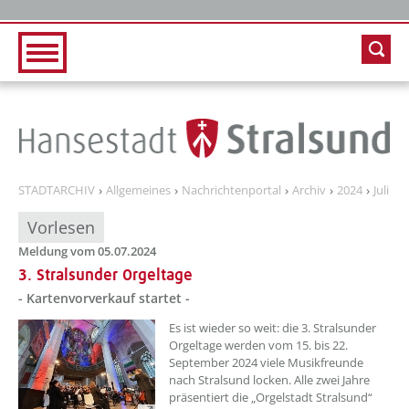
Zur Hauptnavigation
Zum Inhalt
STADTARCHIV
Allgemeines
Nachrichtenportal
Archiv
2024
Juli
Vorlesen
Meldung vom 05.07.2024
3. Stralsunder Orgeltage
- Kartenvorverkauf startet -
??? absaetzeOben[1]/titel ???
Es ist wieder so weit: die 3. Stralsunder
Orgeltage werden vom 15. bis 22.
September 2024 viele Musikfreunde
nach Stralsund locken. Alle zwei Jahre
präsentiert die „Orgelstadt Stralsund“