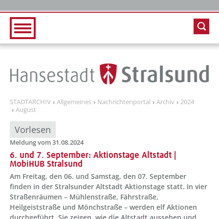
Zur Hauptnavigation
Zum Inhalt
STADTARCHIV
Allgemeines
Nachrichtenportal
Archiv
2024
August
Vorlesen
Meldung vom 31.08.2024
6. und 7. September: Aktionstage Altstadt |
MobiHUB Stralsund
Am Freitag, den 06. und Samstag, den 07. September
finden in der Stralsunder Altstadt Aktionstage statt. In vier
Straßenräumen – Mühlenstraße, Fährstraße,
Heilgeiststraße und Mönchstraße – werden elf Aktionen
durchgeführt. Sie zeigen, wie die Altstadt aussehen und