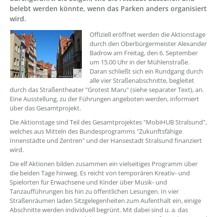
belebt werden könnte, wenn das Parken anders organisiert
wird.
??? absaetzeOben[1]/titel ???
Offiziell eröffnet werden die Aktionstage
durch den Oberbürgermeister Alexander
Badrow am Freitag, den 6. September
um 15.00 Uhr in der Mühlenstraße.
Daran schließt sich ein Rundgang durch
alle vier Straßenabschnitte, begleitet
durch das Straßentheater "Grotest Maru" (siehe separater Text), an.
Eine Ausstellung, zu der Führungen angeboten werden, informiert
über das Gesamtprojekt.
Die Aktionstage sind Teil des Gesamtprojektes "MobiHUB Stralsund",
welches aus Mitteln des Bundesprogramms "Zukunftsfähige
Innenstädte und Zentren" und der Hansestadt Stralsund finanziert
wird.
Die elf Aktionen bilden zusammen ein vielseitiges Programm über
die beiden Tage hinweg. Es reicht von temporären Kreativ- und
Spielorten für Erwachsene und Kinder über Musik- und
Tanzaufführungen bis hin zu öffentlichen Lesungen. In vier
Straßenräumen laden Sitzgelegenheiten zum Aufenthalt ein, einige
Abschnitte werden individuell begrünt. Mit dabei sind u. a. das