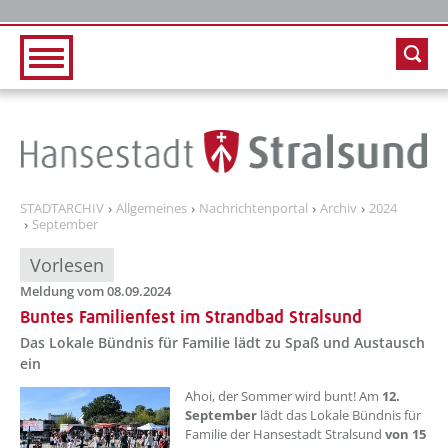
Zur Hauptnavigation
Zum Inhalt
STADTARCHIV
Allgemeines
Nachrichtenportal
Archiv
2024
September
Vorlesen
Meldung vom 08.09.2024
Buntes Familienfest im Strandbad Stralsund
Das Lokale Bündnis für Familie lädt zu Spaß und Austausch
ein
??? absaetzeOben[1]/titel ???
Ahoi, der Sommer wird bunt! Am
12.
September
lädt das Lokale Bündnis für
Familie der Hansestadt Stralsund
von
15