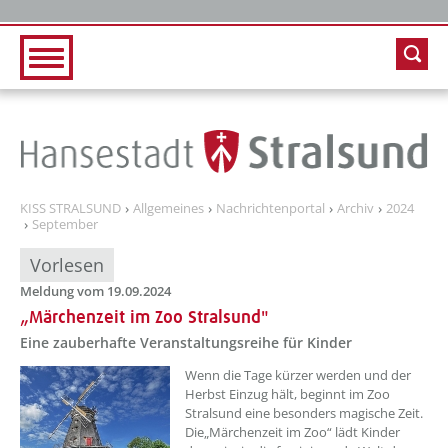
Zur Hauptnavigation
Zum Inhalt
KISS STRALSUND
Allgemeines
Nachrichtenportal
Archiv
2024
September
Vorlesen
Meldung vom 19.09.2024
„Märchenzeit im Zoo Stralsund"
Eine zauberhafte Veranstaltungsreihe für Kinder
??? absaetzeOben[1]/titel ???
Wenn die Tage kürzer werden und der
Herbst Einzug hält, beginnt im Zoo
Stralsund eine besonders magische Zeit.
Die„Märchenzeit im Zoo“ lädt Kinder