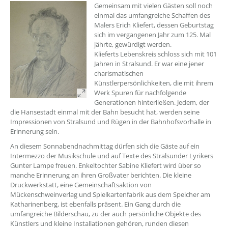
Gemeinsam mit vielen Gästen soll noch
einmal das umfangreiche Schaffen des
Malers Erich Kliefert, dessen Geburtstag
sich im vergangenen Jahr zum 125. Mal
jährte, gewürdigt werden.
Klieferts Lebenskreis schloss sich mit 101
Jahren in Stralsund. Er war eine jener
charismatischen
Künstlerpersönlichkeiten, die mit ihrem
Werk Spuren für nachfolgende
Generationen hinterließen. Jedem, der
die Hansestadt einmal mit der Bahn besucht hat, werden seine
Impressionen von Stralsund und Rügen in der Bahnhofsvorhalle in
Erinnerung sein.
An diesem Sonnabendnachmittag dürfen sich die Gäste auf ein
Intermezzo der Musikschule und auf Texte des Stralsunder Lyrikers
Gunter Lampe freuen. Enkeltochter Sabine Kliefert wird über so
manche Erinnerung an ihren Großvater berichten. Die kleine
Druckwerkstatt, eine Gemeinschaftsaktion von
Mückenschweinverlag und Spielkartenfabrik aus dem Speicher am
Katharinenberg, ist ebenfalls präsent. Ein Gang durch die
umfangreiche Bilderschau, zu der auch persönliche Objekte des
Künstlers und kleine Installationen gehören, runden diesen