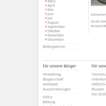
März
April
Mai
Juni
Katharinen
Juli
Da die Tei
August
Museumska
September
Oktober
November
Dezember
Bildergalerien
Für unsere Bürger
Für uns
Verwaltung
Tourismu
Bürgerschaft
Unterkün
Amtsblatt
UNESCO-
Ausschreibungen
Museen
Zoo Stra
Kultur
Bildung