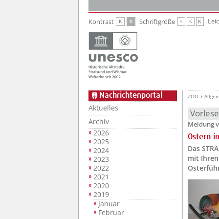
Zur Hauptnavigation
Zum Inhalt
Lei
Kontrast
Schriftgröße
K
K
K
K
K
Nachrichtenportal
ZOO
Allge
Aktuelles
Vorles
Archiv
Meldung v
2026
Ostern i
2025
Das STRA
2024
mit Ihren
2023
2022
Osterführ
2021
2020
2019
Januar
Februar