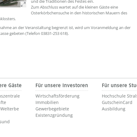
und die Traditionen des Festes ein.
Zum Abschluss wartet auf die kleinen Gäste eine
Osterkörbchensuche in den historischen Mauern des
klosters.
lnahme an der Veranstaltung begrenzt ist, wird um Voranmeldung an der
sse gebeten (Telefon 03831-253 618).
ere Gäste
Für unsere Investoren
Für unsere St
szentrale
Wirtschaftsförderung
Hochschule Stra
fte
Immobilien
GutscheinCard
Welterbe
Gewerbegebiete
Ausbildung
Existenzgründung
lsund