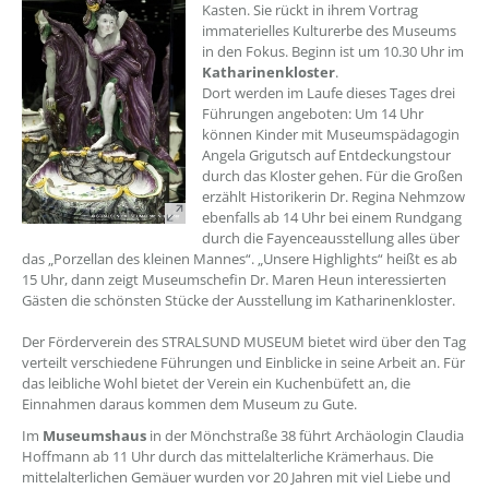
Kasten. Sie rückt in ihrem Vortrag
immaterielles Kulturerbe des Museums
in den Fokus. Beginn ist um 10.30 Uhr im
Katharinenkloster
.
Dort werden im Laufe dieses Tages drei
Führungen angeboten: Um 14 Uhr
können Kinder mit Museumspädagogin
Angela Grigutsch auf Entdeckungstour
durch das Kloster gehen. Für die Großen
erzählt Historikerin Dr. Regina Nehmzow
ebenfalls ab 14 Uhr bei einem Rundgang
durch die Fayenceausstellung alles über
das „Porzellan des kleinen Mannes“. „Unsere Highlights“ heißt es ab
15 Uhr, dann zeigt Museumschefin Dr. Maren Heun interessierten
Gästen die schönsten Stücke der Ausstellung im Katharinenkloster.
Der Förderverein des STRALSUND MUSEUM bietet wird über den Tag
verteilt verschiedene Führungen und Einblicke in seine Arbeit an. Für
das leibliche Wohl bietet der Verein ein Kuchenbüfett an, die
Einnahmen daraus kommen dem Museum zu Gute.
Im
Museumshaus
in der Mönchstraße 38 führt Archäologin Claudia
Hoffmann ab 11 Uhr durch das mittelalterliche Krämerhaus. Die
mittelalterlichen Gemäuer wurden vor 20 Jahren mit viel Liebe und