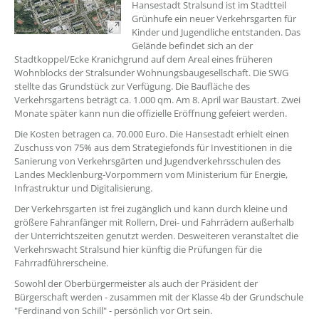
Hansestadt Stralsund ist im Stadtteil
Grünhufe ein neuer Verkehrsgarten für
Kinder und Jugendliche entstanden. Das
Gelände befindet sich an der
Stadtkoppel/Ecke Kranichgrund auf dem Areal eines früheren
Wohnblocks der Stralsunder Wohnungsbaugesellschaft. Die SWG
stellte das Grundstück zur Verfügung. Die Baufläche des
Verkehrsgartens beträgt ca. 1.000 qm. Am 8. April war Baustart. Zwei
Monate später kann nun die offizielle Eröffnung gefeiert werden.
Die Kosten betragen ca. 70.000 Euro. Die Hansestadt erhielt einen
Zuschuss von 75% aus dem Strategiefonds für Investitionen in die
Sanierung von Verkehrsgärten und Jugendverkehrsschulen des
Landes Mecklenburg-Vorpommern vom Ministerium für Energie,
Infrastruktur und Digitalisierung.
Der Verkehrsgarten ist frei zugänglich und kann durch kleine und
größere Fahranfänger mit Rollern, Drei- und Fahrrädern außerhalb
der Unterrichtszeiten genutzt werden. Desweiteren veranstaltet die
Verkehrswacht Stralsund hier künftig die Prüfungen für die
Fahrradführerscheine.
Sowohl der Oberbürgermeister als auch der Präsident der
Bürgerschaft werden - zusammen mit der Klasse 4b der Grundschule
"Ferdinand von Schill" - persönlich vor Ort sein.