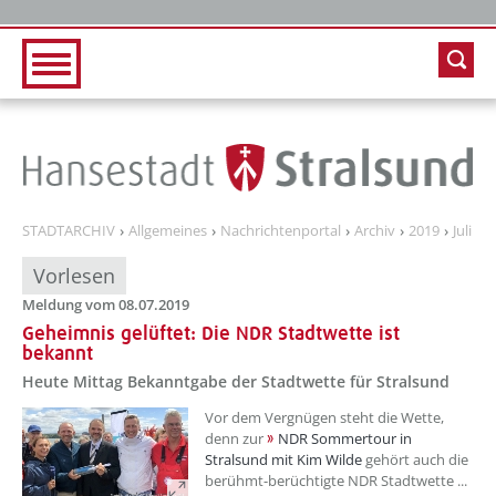
Zur Hauptnavigation
Zum Inhalt
STADTARCHIV
Allgemeines
Nachrichtenportal
Archiv
2019
Juli
Vorlesen
Meldung vom 08.07.2019
Geheimnis gelüftet: Die NDR Stadtwette ist
bekannt
Heute Mittag Bekanntgabe der Stadtwette für Stralsund
Vor dem Vergnügen steht die Wette,
denn zur
NDR Sommertour in
Stralsund mit Kim Wilde
gehört auch die
berühmt-berüchtigte NDR Stadtwette ...