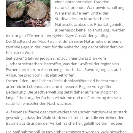
einer jahrzehntealten Tradition
naturschonender Waldbewirtschaftung.
Während auf einem Drittel des
Stadtwaldes am Moorteich der
Naturschutz absolute Priorität genießt
(überhaupt keine Holznutzung), werden
die übrigen Flächen in unregelmäßigen Abständen gepflegt.
Der Stadtwald am Moorteich ist durch seine Naturnähe und seine
zentrale Lage in der Stadt für die Naherholung der Stralsunder von
höchstem Wert.
Seit etwa 15 Jahren jedoch sind auch hier die Eschen vom
„Eschentriebsterben“ betroffen, was den Großteil der regionalen
Eschen bereits zum Absterben gebracht hat. Sowohl Jung- als auch
Altbäume sind vom Pilzbefall betroffen.
Eschen-Erlen- und Eschen-Edellaubholzwälder sind bedeutende,
artenreiche Lebensräume und in unserer Region von großer
Bedeutung. Die Stadtverwaltung setzt daher auf eine möglichst
lange Erhaltung der Eschen-Altbäume und die Förderung des sich
natürlich einstellenden Nachwuchses.
Auf einer Teilfläche des Stadtwaldes sind Eschen mittlerweile so stark
geschädigt, dass der Wald stark verlichtet ist und die verbleibenden
Bäume aus Gründen der Verkehrssicherheit gefällt werden müssen.
Die Maßnahme soll im November umgesetzt werden. Waldbesucher