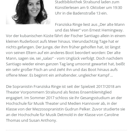
Stadtbibliothek Stralsund laden zum
Künstlerlesen am 9. Oktober um 19:30
Uhr in die Badenstraße 13 ein.
Franziska Ringe liest aus „Der alte Mann
und das Meer“ von Ernest Hemingway.
Vor der kubanischen Küste fährt der Fischer Santiago allein in einem
kleinen Ruderboot aufs Meer hinaus. Vierundachtzig Tage hat er
nichts gefangen. Der Junge, der ihm früher geholfen hat, ist längst
von seinen Eltern auf ein anderes Boot beordert worden: Der alte
Mann, sagen sie, sei „salao“ - vom Unglück verfolgt. Doch nachdem
Santiago wieder einen ganzen Tag lang umsonst gewartet hat, beißt
ein sehr großer Fisch an und zieht ihn und das Boot hinaus aufs
offene Meer. Es beginnt ein anhaltender, ungleicher Kampf ...
Die Sopranistin Franziska Ringe ist seit der Spielzeit 2017/2018 am
Theater Vorpommern Stralsund als festes Ensemblemitglied
engagiert. Im Sommer 2017 schloss sie ihr Gesangsstudium an der
Hochschule für Musik Theater und Medien Hannover ab, in der
Klasse von der Mezzosopranistin Gudrun Pelker. Zuvor studierte sie
an der Hochschule für Musik Detmold in der Klasse von Caroline
Thomas und Susan Anthony.