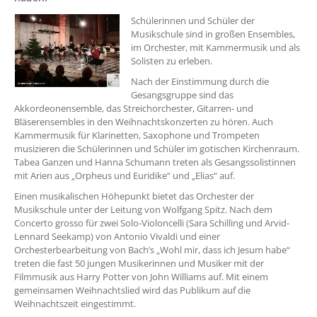
Schülerinnen und Schüler der
Musikschule sind in großen Ensembles,
im Orchester, mit Kammermusik und als
Solisten zu erleben.
Nach der Einstimmung durch die
Gesangsgruppe sind das
Akkordeonensemble, das Streichorchester, Gitarren- und
Bläserensembles in den Weihnachtskonzerten zu hören. Auch
Kammermusik für Klarinetten, Saxophone und Trompeten
musizieren die Schülerinnen und Schüler im gotischen Kirchenraum.
Tabea Ganzen und Hanna Schumann treten als Gesangssolistinnen
mit Arien aus „Orpheus und Euridike“ und „Elias“ auf.
Einen musikalischen Höhepunkt bietet das Orchester der
Musikschule unter der Leitung von Wolfgang Spitz. Nach dem
Concerto grosso für zwei Solo-Violoncelli (Sara Schilling und Arvid-
Lennard Seekamp) von Antonio Vivaldi und einer
Orchesterbearbeitung von Bach’s „Wohl mir, dass ich Jesum habe“
treten die fast 50 jungen Musikerinnen und Musiker mit der
Filmmusik aus Harry Potter von John Williams auf. Mit einem
gemeinsamen Weihnachtslied wird das Publikum auf die
Weihnachtszeit eingestimmt.