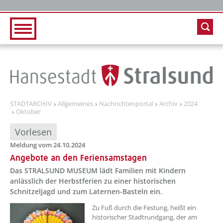
Zur Hauptnavigation
Zum Inhalt
STADTARCHIV
Allgemeines
Nachrichtenportal
Archiv
2024
Oktober
Vorlesen
Meldung vom 24.10.2024
Angebote an den Feriensamstagen
Das STRALSUND MUSEUM lädt Familien mit Kindern
anlässlich der Herbstferien zu einer historischen
Schnitzeljagd und zum Laternen-Basteln ein.
??? absaetzeOben[1]/titel ???
Zu Fuß durch die Festung, heißt ein
historischer Stadtrundgang, der am