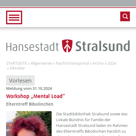
Zur Hauptnavigation
Zum Inhalt
STARTSEITE
Allgemeines
Nachrichtenportal
Archiv
2024
Oktober
Vorlesen
Meldung vom 31.10.2024
Workshop „Mental Load“
Elterntreff Bibolinchen
??? absaetzeOben[1]/titel ???
Die Stadtbibliothek Stralsund sowie das
Lokale Bündnis für Familie der
Hansestadt Stralsund laden im Rahmen
des Elterntreffs Bibolinchen herzlich zu