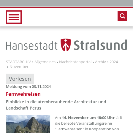
Zur Hauptnavigation
Zum Inhalt
STADTARCHIV
Allgemeines
Nachrichtenportal
Archiv
2024
November
Vorlesen
Meldung vom 03.11.2024
Fernwehreisen
Einblicke in die atemberaubende Architektur und
Landschaft Perus
??? absaetzeOben[1]/titel ???
Am
14. November um 18:00 Uhr
lädt
die beliebte Veranstaltungsreihe
"Fernwehreisen" in Kooperation von