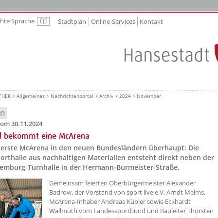
chte Sprache
Stadtplan
Online-Services
Kontakt
Leichte Sprache
THEK
Allgemeines
Nachrichtenportal
Archiv
2024
November
en
om 30.11.2024
nd bekommt eine McArena
ie erste McArena in den neuen Bundesländern überhaupt: Die
orthalle aus nachhaltigen Materialien entsteht direkt neben der
emburg-Turnhalle in der Hermann-Burmeister-Straße.
??? absaetzeOben[1]/titel ???
Gemeinsam feierten Oberbürgermeister Alexander
Badrow, der Vorstand von sport live e.V. Arndt Melms,
McArena-Inhaber Andreas Kübler sowie Eckhardt
Wallmuth vom Landessportbund und Bauleiter Thorsten