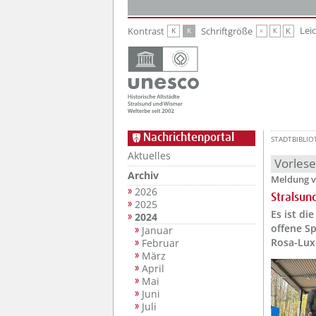
Zur Hauptnavigation
Zum Inhalt
Lei
Kontrast
Schriftgröße
K
K
K
K
K
Nachrichtenportal
STADTBIBLIO
Aktuelles
Vorles
Archiv
Meldung v
2026
Stralsu
2025
Es ist d
2024
offene Sp
Januar
Rosa-Lux
Februar
März
April
Mai
Juni
Juli