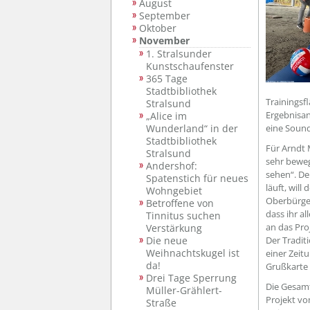
August
September
Oktober
November
1. Stralsunder
Kunstschaufenster
365 Tage
Stadtbibliothek
Trainingsf
Stralsund
Ergebnisan
„Alice im
Wunderland“ in der
eine Soun
Stadtbibliothek
Für Arndt M
Stralsund
sehr beweg
Andershof:
sehen“. De
Spatenstich für neues
läuft, will
Wohngebiet
Oberbürger
Betroffene von
dass ihr al
Tinnitus suchen
an das Pr
Verstärkung
Die neue
Der Tradit
Weihnachtskugel ist
einer Zeit
da!
Grußkarte
Drei Tage Sperrung
Die Gesamt
Müller-Grählert-
Projekt vo
Straße