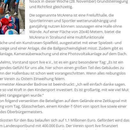
Noack in dieser Woche (28. November) Grundsteinlegung
und Richtfest gleichzeitig.
Die sogenannte McArena ist eine Freilufthalle, die
Sportlerinnen und Sportler wetterunabhängig und
ganzjährig nutzen können: sozusagen eine Halle ohne
Wände. Auf einer Fläche von 20x40 Metern, bietet die
McArena in Stralsund eine multifunktionale
läche und ein Kunstrasen-Spielfeld, ausgestattet mit einer Spielzeit- und
zeige und einer Anlage, die die Ballgeschwindigkeit misst. Zudem gibt es
danlage, Kameraüberwachung und eine Photovoltaikanlage auf dem Dach.
elms, Vorstand sport live e.V., ist es ein ganz besonderer Tag: „Es ist ein
endes Gefühl für uns alle, hier schon einen großen Teil des Gebäudes zu
nn der Hallenbau ist schon weit vorangeschritten. Wenn alles reibungslos
 der Verein zu Ostern Einweihung feiern.
meister Alexander Badrow ist beeindruckt: „Ich will einfach danke sagen,
le so viel Kraft in den Kindersport investiert. Es ist großartig, mit wie viel Mut
ojekt rangegangen wurde.“
ion folgend versenkten die Beteiligten auf dem Gelände eine Zeitkapsel mit
ung vom Tag, Glasscherben, einem Kinder-T-Shirt von sport live sowie einer
 des Oberbürgermeisters.
kosten für den Bau belaufen sich auf 1,1 Millionen Euro. Gefördert wird das
m Landessportbund mit 400.000 Euro. Der Verein sport live finanziert