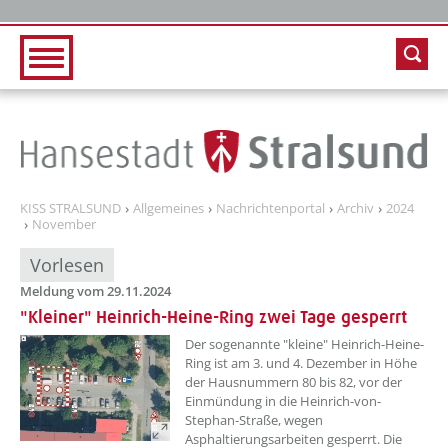
Zur Hauptnavigation
Zum Inhalt
KISS STRALSUND
Allgemeines
Nachrichtenportal
Archiv
2024
November
Vorlesen
Meldung vom 29.11.2024
"Kleiner" Heinrich-Heine-Ring zwei Tage gesperrt
??? absaetzeOben[1]/titel ???
Der sogenannte "kleine" Heinrich-Heine-
Ring ist am 3. und 4. Dezember in Höhe
der Hausnummern 80 bis 82, vor der
Einmündung in die Heinrich-von-
Stephan-Straße, wegen
Asphaltierungsarbeiten gesperrt. Die