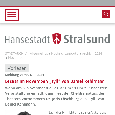
Zur Hauptnavigation
Zum Inhalt
STADTARCHIV
Allgemeines
Nachrichtenportal
Archiv
2024
November
Vorlesen
Meldung vom 01.11.2024
LesBar im November: „Tyll“ von Daniel Kehlmann
Wenn am 6. November die LesBar um 19 Uhr zur nächsten
Veranstaltung einlädt, dann liest der Chefdramaturg des
Theaters Vorpommern Dr. Joris Löschburg aus „Tyll“ von
Daniel Kehlmann.
??? absaetzeOben[1]/titel ???
Nach der Hinrichtung seines Vaters als